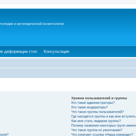
ртопедии и ортопедической косметологии
ew tab)
(Opens a new tab)
(Opens a new tab)
ие деформации стоп
Консультация
Уровни пользователей и группы
Кто такие администраторы?
Кто такие модераторы?
Что такое группы пользователей?
Где находятся группы и как мне вступить
Как мне стать лидером группы?
Почему названия некоторых групп имеют
Что такое группа по умолчанию?
роля?
Что означает ссылка «Наша команда»?