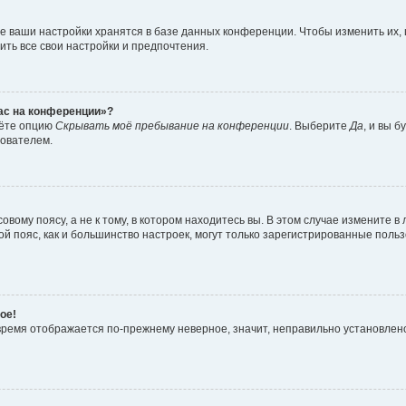
е ваши настройки хранятся в базе данных конференции. Чтобы изменить их,
ить все свои настройки и предпочтения.
час на конференции»?
дёте опцию
Скрывать моё пребывание на конференции
. Выберите
Да
, и вы 
зователем.
вому поясу, а не к тому, в котором находитесь вы. В этом случае измените в 
овой пояс, как и большинство настроек, могут только зарегистрированные пол
ое!
о время отображается по-прежнему неверное, значит, неправильно установле