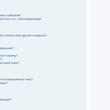
чные сообщения!
 от кого-то с этой конференции!
й в списках моих друзей и недругов?
и форумам?
стую страницу!
и?
ные мной темы?
ься на определённую тему?
форум?
ференции?