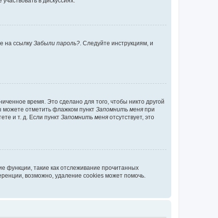
участвовать в дискуссиях.
те на ссылку
Забыли пароль?
. Следуйте инструкциям, и
иченное время. Это сделано для того, чтобы никто другой
вы можете отметить флажком пункт
Запомнить меня
при
те и т. д. Если пункт
Запомнить меня
отсутствует, это
ие функции, такие как отслеживание прочитанных
ренции, возможно, удаление cookies может помочь.