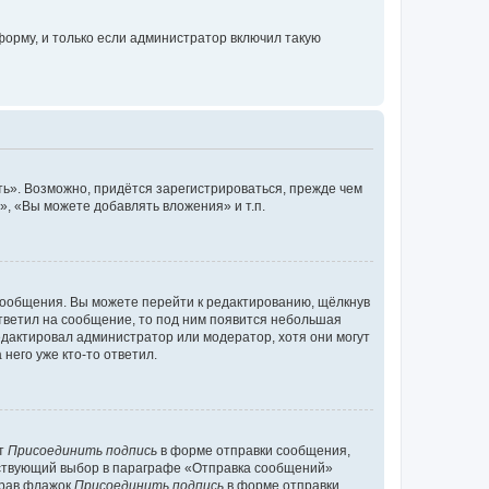
орму, и только если администратор включил такую
ь». Возможно, придётся зарегистрироваться, прежде чем
, «Вы можете добавлять вложения» и т.п.
сообщения. Вы можете перейти к редактированию, щёлкнув
ответил на сообщение, то под ним появится небольшая
редактировал администратор или модератор, хотя они могут
него уже кто-то ответил.
кт
Присоединить подпись
в форме отправки сообщения,
тствующий выбор в параграфе «Отправка сообщений»
брав флажок
Присоединить подпись
в форме отправки