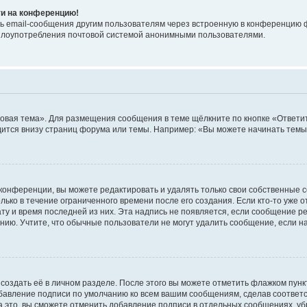
ти на конференцию!
ь email-сообщения другим пользователям через встроенную в конференцию ф
ь злоупотребления почтовой системой анонимными пользователями.
овая тема». Для размещения сообщения в теме щёлкните по кнопке «Ответит
ится внизу страниц форума или темы. Например: «Вы можете начинать темы»
конференции, вы можете редактировать и удалять только свои собственные 
ько в течение ограниченного времени после его создания. Если кто-то уже 
дату и время последней из них. Эта надпись не появляется, если сообщение 
ию. Учтите, что обычные пользователи не могут удалить сообщение, если на 
создать её в личном разделе. После этого вы можете отметить флажком пун
обавление подписи по умолчанию ко всем вашим сообщениям, сделав соотве
а это, вы сможете отменить добавление подписи в отдельных сообщениях, у