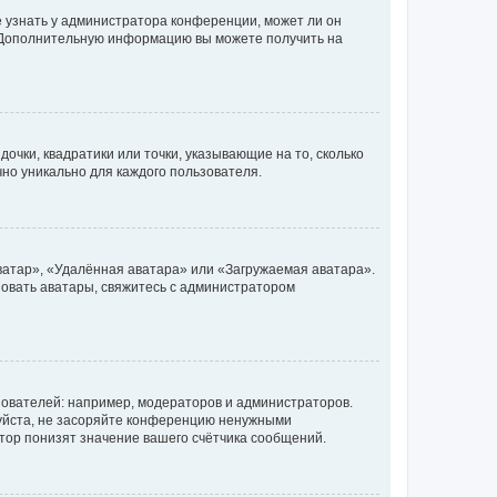
е узнать у администратора конференции, может ли он
к. Дополнительную информацию вы можете получить на
очки, квадратики или точки, указывающие на то, сколько
чно уникально для каждого пользователя.
ватар», «Удалённая аватара» или «Загружаемая аватара».
ьзовать аватары, свяжитесь с администратором
ователей: например, модераторов и администраторов.
уйста, не засоряйте конференцию ненужными
тор понизят значение вашего счётчика сообщений.