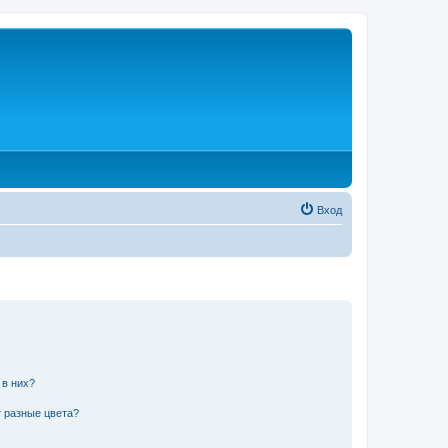
Вход
 в них?
 разные цвета?