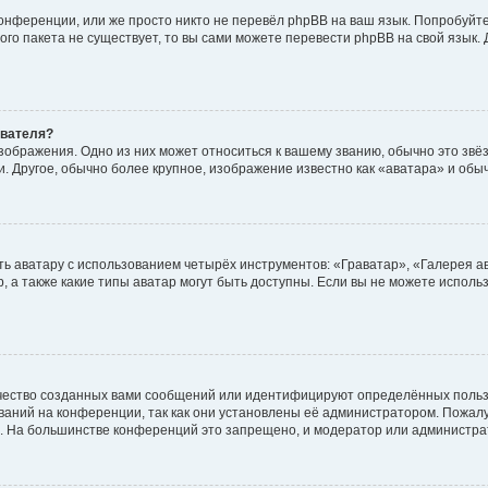
онференции, или же просто никто не перевёл phpBB на ваш язык. Попробуйт
вого пакета не существует, то вы сами можете перевести phpBB на свой язы
ователя?
зображения. Одно из них может относиться к вашему званию, обычно это звёзд
. Другое, обычно более крупное, изображение известно как «аватара» и обы
ь аватару с использованием четырёх инструментов: «Граватар», «Галерея а
, а также какие типы аватар могут быть доступны. Если вы не можете испол
чество созданных вами сообщений или идентифицируют определённых польз
аний на конференции, так как они установлены её администратором. Пожал
е. На большинстве конференций это запрещено, и модератор или администра