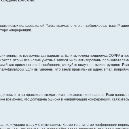
т юридической силы.
.
ию новых пользователей. Также возможно, что он заблокировал ваш IP-адре
атору конференции.
они верны, то возможны два варианта. Если включена поддержка COPPA и при 
уется, чтобы все новые учётные записи были активированы пользователями
ам было прислано email-сообщение, следуйте полученным инструкциям. Если
пам-фильтром. Если вы уверены, что ввели правильный адрес email, попробу
едитесь, что вы правильно вводите имя пользователя и пароль. Если данные
Также возможно, что допущена ошибка в конфигурации конференции, свяжитес
вал или удалил вашу учётную запись. Кроме того, многие конференции перио