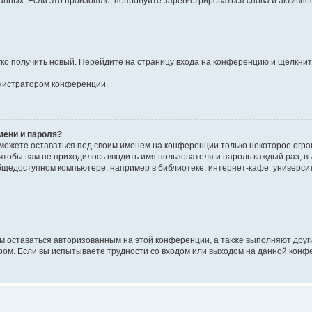
ных. Если это произошло, попробуйте зарегистрироваться снова и активнее 
егко получить новый. Перейдите на страницу входа на конференцию и щёлкни
инистратором конференции.
мени и пароля?
сможете оставаться под своим именем на конференции только некоторое огран
 чтобы вам не приходилось вводить имя пользователя и пароль каждый раз, 
щедоступном компьютере, например в библиотеке, интернет-кафе, университе
ам оставаться авторизованным на этой конференции, а также выполняют друг
ом. Если вы испытываете трудности со входом или выходом на данной конфе