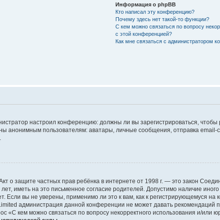
Информация о phpBB
Кто написал эту конференцию?
Почему здесь нет такой-то функции?
С кем можно связаться по вопросу неко
с этой конференцией?
Как мне связаться с администратором 
дминистратор настроил конференцию: должны ли вы зарегистрироваться, чтобы
 анонимным пользователям: аватары, личные сообщения, отправка email-сооб
.
 или Акт о защите частных прав ребёнка в интернете от 1998 г. — это закон Со
т, иметь на это письменное согласие родителей. Допустимо наличие иного
 Если вы не уверены, применимо ли это к вам, как к регистрирующемуся на 
Limited администрация данной конференции не может давать рекомендаций 
ос «С кем можно связаться по вопросу некорректного использования и/или ю