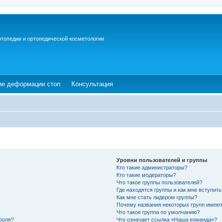
ртопедии и ортопедической косметологии
ew tab)
(Opens a new tab)
(Opens a new tab)
ие деформации стоп
Консультация
Уровни пользователей и группы
Кто такие администраторы?
Кто такие модераторы?
Что такое группы пользователей?
Где находятся группы и как мне вступить
Как мне стать лидером группы?
Почему названия некоторых групп имеют
Что такое группа по умолчанию?
роля?
Что означает ссылка «Наша команда»?