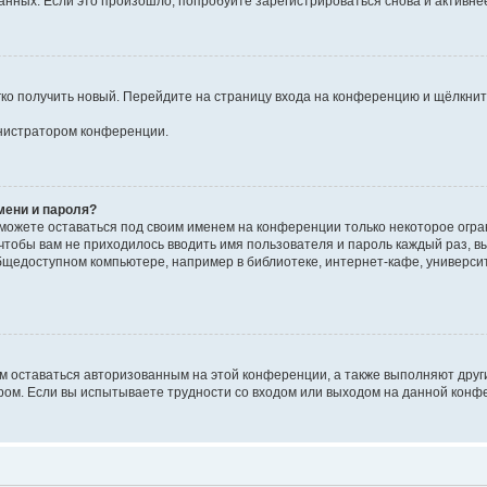
ных. Если это произошло, попробуйте зарегистрироваться снова и активнее 
егко получить новый. Перейдите на страницу входа на конференцию и щёлкни
инистратором конференции.
мени и пароля?
сможете оставаться под своим именем на конференции только некоторое огран
 чтобы вам не приходилось вводить имя пользователя и пароль каждый раз, 
щедоступном компьютере, например в библиотеке, интернет-кафе, университе
ам оставаться авторизованным на этой конференции, а также выполняют друг
ом. Если вы испытываете трудности со входом или выходом на данной конфе