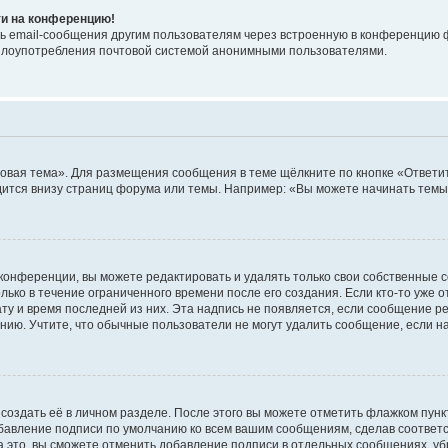
ти на конференцию!
ь email-сообщения другим пользователям через встроенную в конференцию ф
ь злоупотребления почтовой системой анонимными пользователями.
овая тема». Для размещения сообщения в теме щёлкните по кнопке «Ответит
ится внизу страниц форума или темы. Например: «Вы можете начинать темы»
конференции, вы можете редактировать и удалять только свои собственные 
ько в течение ограниченного времени после его создания. Если кто-то уже 
дату и время последней из них. Эта надпись не появляется, если сообщение 
ию. Учтите, что обычные пользователи не могут удалить сообщение, если на 
создать её в личном разделе. После этого вы можете отметить флажком пун
обавление подписи по умолчанию ко всем вашим сообщениям, сделав соотве
а это, вы сможете отменить добавление подписи в отдельных сообщениях, у