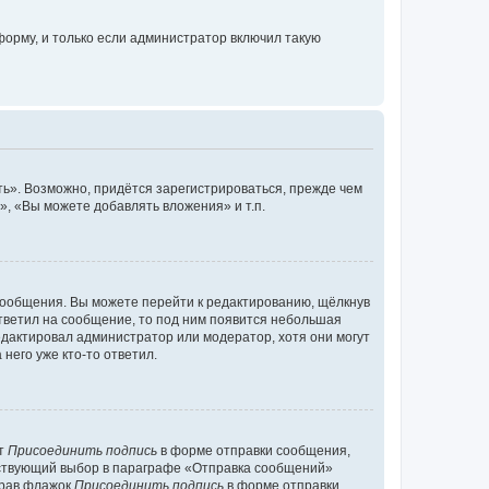
орму, и только если администратор включил такую
ь». Возможно, придётся зарегистрироваться, прежде чем
, «Вы можете добавлять вложения» и т.п.
сообщения. Вы можете перейти к редактированию, щёлкнув
ответил на сообщение, то под ним появится небольшая
редактировал администратор или модератор, хотя они могут
него уже кто-то ответил.
кт
Присоединить подпись
в форме отправки сообщения,
тствующий выбор в параграфе «Отправка сообщений»
брав флажок
Присоединить подпись
в форме отправки