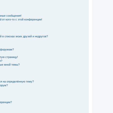
чные сообщения!
 от кого-то с этой конференции!
й в списках моих друзей и недругов?
и форумам?
стую страницу!
и?
ные мной темы?
ься на определённую тему?
форум?
ференции?