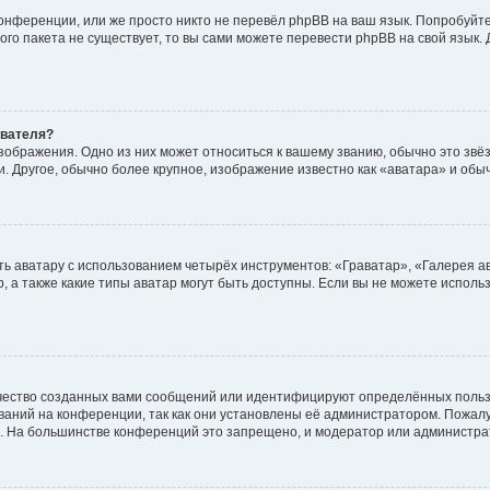
онференции, или же просто никто не перевёл phpBB на ваш язык. Попробуйт
вого пакета не существует, то вы сами можете перевести phpBB на свой язы
ователя?
зображения. Одно из них может относиться к вашему званию, обычно это звёзд
. Другое, обычно более крупное, изображение известно как «аватара» и обы
ь аватару с использованием четырёх инструментов: «Граватар», «Галерея а
, а также какие типы аватар могут быть доступны. Если вы не можете испол
чество созданных вами сообщений или идентифицируют определённых польз
аний на конференции, так как они установлены её администратором. Пожал
е. На большинстве конференций это запрещено, и модератор или администра