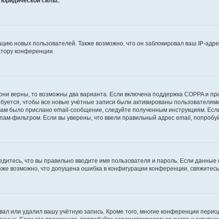
т юридической силы.
.
ию новых пользователей. Также возможно, что он заблокировал ваш IP-адре
атору конференции.
они верны, то возможны два варианта. Если включена поддержка COPPA и при 
уется, чтобы все новые учётные записи были активированы пользователями
ам было прислано email-сообщение, следуйте полученным инструкциям. Если
пам-фильтром. Если вы уверены, что ввели правильный адрес email, попробу
едитесь, что вы правильно вводите имя пользователя и пароль. Если данные
Также возможно, что допущена ошибка в конфигурации конференции, свяжитес
вал или удалил вашу учётную запись. Кроме того, многие конференции перио