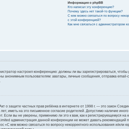
Информация о phpBB
Кто написал эту конференцию?
Почему здесь нет такой-то функции?
С кем можно связаться по вопросу неко
с этой конференцией?
Как мне связаться с администратором 
дминистратор настроил конференцию: должны ли вы зарегистрироваться, чтобы
 анонимным пользователям: аватары, личные сообщения, отправка email-сооб
.
 или Акт о защите частных прав ребёнка в интернете от 1998 г. — это закон Со
т, иметь на это письменное согласие родителей. Допустимо наличие иного
 Если вы не уверены, применимо ли это к вам, как к регистрирующемуся на 
Limited администрация данной конференции не может давать рекомендаций 
ос «С кем можно связаться по вопросу некорректного использования и/или ю