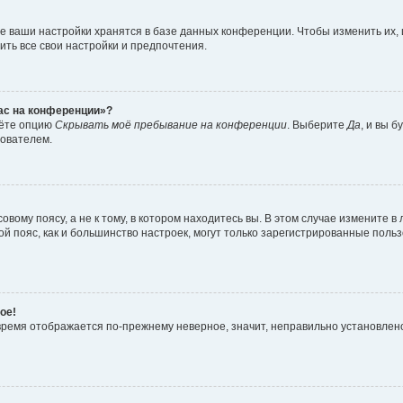
е ваши настройки хранятся в базе данных конференции. Чтобы изменить их,
ить все свои настройки и предпочтения.
час на конференции»?
дёте опцию
Скрывать моё пребывание на конференции
. Выберите
Да
, и вы 
зователем.
вому поясу, а не к тому, в котором находитесь вы. В этом случае измените в 
овой пояс, как и большинство настроек, могут только зарегистрированные пол
ое!
о время отображается по-прежнему неверное, значит, неправильно установле