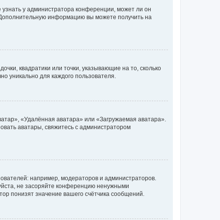
е узнать у администратора конференции, может ли он
к. Дополнительную информацию вы можете получить на
очки, квадратики или точки, указывающие на то, сколько
чно уникально для каждого пользователя.
ватар», «Удалённая аватара» или «Загружаемая аватара».
ьзовать аватары, свяжитесь с администратором
ователей: например, модераторов и администраторов.
уйста, не засоряйте конференцию ненужными
тор понизят значение вашего счётчика сообщений.