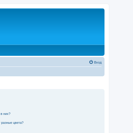
Вход
 в них?
 разные цвета?