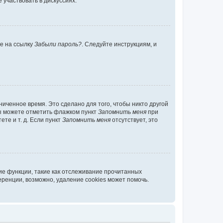
участвовать в дискуссиях.
те на ссылку
Забыли пароль?
. Следуйте инструкциям, и
иченное время. Это сделано для того, чтобы никто другой
вы можете отметить флажком пункт
Запомнить меня
при
те и т. д. Если пункт
Запомнить меня
отсутствует, это
ие функции, такие как отслеживание прочитанных
ренции, возможно, удаление cookies может помочь.