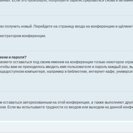
ных. Если это произошло, попробуйте зарегистрироваться снова и активнее 
егко получить новый. Перейдите на страницу входа на конференцию и щёлкни
инистратором конференции.
мени и пароля?
сможете оставаться под своим именем на конференции только некоторое огран
 чтобы вам не приходилось вводить имя пользователя и пароль каждый раз, 
щедоступном компьютере, например в библиотеке, интернет-кафе, университе
ам оставаться авторизованным на этой конференции, а также выполняют друг
ом. Если вы испытываете трудности со входом или выходом на данной конфе