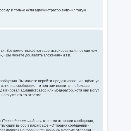
орму, и только если администратор включил такую
ь». Возможно, придётся зарегистрироваться, прежде чем
, «Вы можете добавлять вложения» и т.п.
сообщения. Вы можете перейти к редактированию, щёлкнув
ответил на сообщение, то под ним появится небольшая
редактировал администратор или модератор, хотя они могут
него уже кто-то ответил.
кт
Присоединить подпись
в форме отправки сообщения,
тствующий выбор в параграфе «Отправка сообщений»
брав флажок
Присоединить подпись
в форме отправки