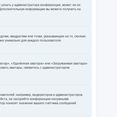
е узнать у администратора конференции, может ли он
к. Дополнительную информацию вы можете получить на
очки, квадратики или точки, указывающие на то, сколько
чно уникально для каждого пользователя.
ватар», «Удалённая аватара» или «Загружаемая аватара».
ьзовать аватары, свяжитесь с администратором
ователей: например, модераторов и администраторов.
уйста, не засоряйте конференцию ненужными
тор понизят значение вашего счётчика сообщений.