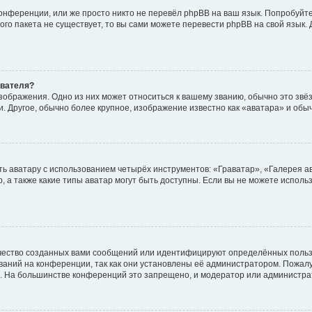
онференции, или же просто никто не перевёл phpBB на ваш язык. Попробуйт
вого пакета не существует, то вы сами можете перевести phpBB на свой язы
ователя?
зображения. Одно из них может относиться к вашему званию, обычно это звёзд
. Другое, обычно более крупное, изображение известно как «аватара» и обы
ь аватару с использованием четырёх инструментов: «Граватар», «Галерея а
, а также какие типы аватар могут быть доступны. Если вы не можете испол
чество созданных вами сообщений или идентифицируют определённых польз
аний на конференции, так как они установлены её администратором. Пожал
е. На большинстве конференций это запрещено, и модератор или администра