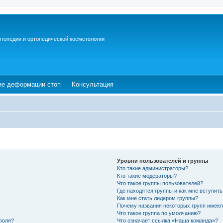
ртопедии и ортопедической косметологии
ew tab)
(Opens a new tab)
(Opens a new tab)
ие деформации стоп
Консультация
Уровни пользователей и группы
Кто такие администраторы?
Кто такие модераторы?
Что такое группы пользователей?
Где находятся группы и как мне вступить
Как мне стать лидером группы?
Почему названия некоторых групп имеют
Что такое группа по умолчанию?
роля?
Что означает ссылка «Наша команда»?