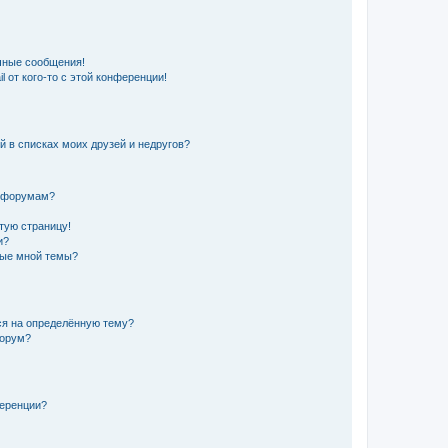
чные сообщения!
 от кого-то с этой конференции!
й в списках моих друзей и недругов?
и форумам?
стую страницу!
и?
ные мной темы?
ься на определённую тему?
форум?
ференции?