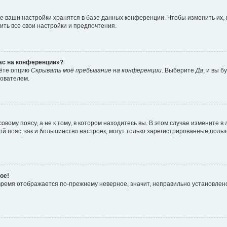
е ваши настройки хранятся в базе данных конференции. Чтобы изменить их,
ить все свои настройки и предпочтения.
час на конференции»?
дёте опцию
Скрывать моё пребывание на конференции
. Выберите
Да
, и вы 
зователем.
вому поясу, а не к тому, в котором находитесь вы. В этом случае измените в 
овой пояс, как и большинство настроек, могут только зарегистрированные пол
ое!
о время отображается по-прежнему неверное, значит, неправильно установле