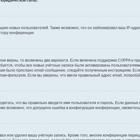
т юридической силы.
.
ию новых пользователей. Также возможно, что он заблокировал ваш IP-адре
атору конференции.
они верны, то возможны два варианта. Если включена поддержка COPPA и при 
уется, чтобы все новые учётные записи были активированы пользователями
ам было прислано email-сообщение, следуйте полученным инструкциям. Если
пам-фильтром. Если вы уверены, что ввели правильный адрес email, попробу
едитесь, что вы правильно вводите имя пользователя и пароль. Если данные
Также возможно, что допущена ошибка в конфигурации конференции, свяжитес
вал или удалил вашу учётную запись. Кроме того, многие конференции перио