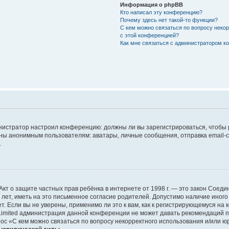
Информация о phpBB
Кто написал эту конференцию?
Почему здесь нет такой-то функции?
С кем можно связаться по вопросу неко
с этой конференцией?
Как мне связаться с администратором 
дминистратор настроил конференцию: должны ли вы зарегистрироваться, чтобы
 анонимным пользователям: аватары, личные сообщения, отправка email-сооб
.
 или Акт о защите частных прав ребёнка в интернете от 1998 г. — это закон Со
т, иметь на это письменное согласие родителей. Допустимо наличие иного
 Если вы не уверены, применимо ли это к вам, как к регистрирующемуся на 
Limited администрация данной конференции не может давать рекомендаций 
ос «С кем можно связаться по вопросу некорректного использования и/или ю