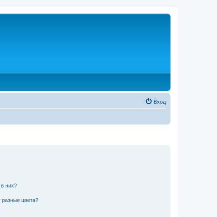
Вход
 в них?
 разные цвета?