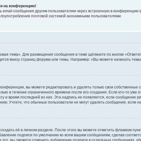
ти на конференцию!
ь email-сообщения другим пользователям через встроенную в конференцию ф
ь злоупотребления почтовой системой анонимными пользователями.
овая тема». Для размещения сообщения в теме щёлкните по кнопке «Ответит
ится внизу страниц форума или темы. Например: «Вы можете начинать темы»
конференции, вы можете редактировать и удалять только свои собственные 
ько в течение ограниченного времени после его создания. Если кто-то уже 
дату и время последней из них. Эта надпись не появляется, если сообщение 
ию. Учтите, что обычные пользователи не могут удалить сообщение, если на 
создать её в личном разделе. После этого вы можете отметить флажком пун
обавление подписи по умолчанию ко всем вашим сообщениям, сделав соотве
а это, вы сможете отменить добавление подписи в отдельных сообщениях, у