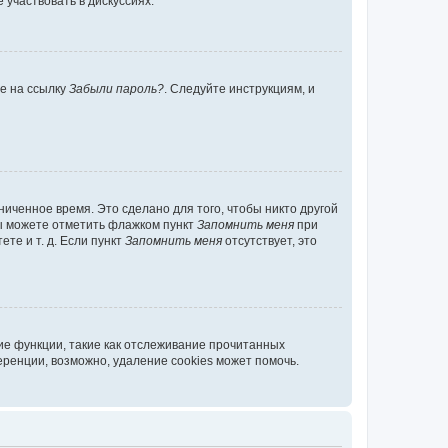
участвовать в дискуссиях.
те на ссылку
Забыли пароль?
. Следуйте инструкциям, и
иченное время. Это сделано для того, чтобы никто другой
вы можете отметить флажком пункт
Запомнить меня
при
те и т. д. Если пункт
Запомнить меня
отсутствует, это
ие функции, такие как отслеживание прочитанных
ренции, возможно, удаление cookies может помочь.