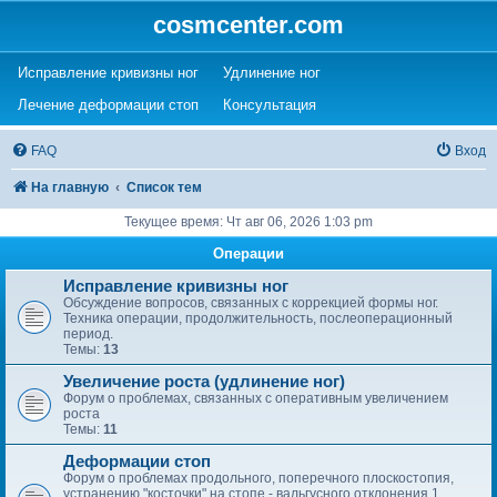
cosmcenter.com
(Opens a new tab)
(Opens a new tab)
Исправление кривизны ног
Удлинение ног
(Opens a new tab)
(Opens a new tab)
Лечение деформации стоп
Консультация
FAQ
Вход
На главную
Список тем
Текущее время: Чт авг 06, 2026 1:03 pm
Операции
Исправление кривизны ног
Обсуждение вопросов, связанных с коррекцией формы ног.
Техника операции, продолжительность, послеоперационный
период.
Темы:
13
Увеличение роста (удлинение ног)
Форум о проблемах, связанных с оперативным увеличением
роста
Темы:
11
Деформации стоп
Форум о проблемах продольного, поперечного плоскостопия,
устранению "косточки" на стопе - вальгусного отклонения 1