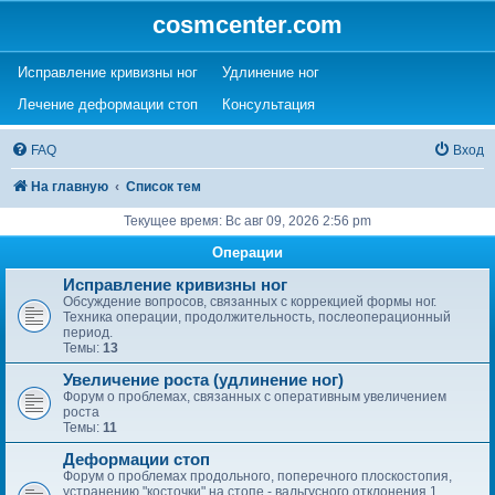
cosmcenter.com
(Opens a new tab)
(Opens a new tab)
Исправление кривизны ног
Удлинение ног
(Opens a new tab)
(Opens a new tab)
Лечение деформации стоп
Консультация
FAQ
Вход
На главную
Список тем
Текущее время: Вс авг 09, 2026 2:56 pm
Операции
Исправление кривизны ног
Обсуждение вопросов, связанных с коррекцией формы ног.
Техника операции, продолжительность, послеоперационный
период.
Темы:
13
Увеличение роста (удлинение ног)
Форум о проблемах, связанных с оперативным увеличением
роста
Темы:
11
Деформации стоп
Форум о проблемах продольного, поперечного плоскостопия,
устранению "косточки" на стопе - вальгусного отклонения 1