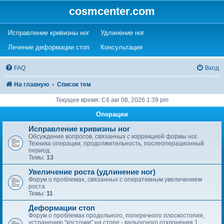
cosmcenter.com
(Opens a new tab)
(Opens a new tab)
Исправление кривизны ног
Удлинение ног
(Opens a new tab)
(Opens a new tab)
Лечение деформации стоп
Консультация
FAQ
Вход
На главную
Список тем
Текущее время: Сб авг 08, 2026 1:39 pm
Операции
Исправление кривизны ног
Обсуждение вопросов, связанных с коррекцией формы ног.
Техника операции, продолжительность, послеоперационный
период.
Темы:
13
Увеличение роста (удлинение ног)
Форум о проблемах, связанных с оперативным увеличением
роста
Темы:
11
Деформации стоп
Форум о проблемах продольного, поперечного плоскостопия,
устранению "косточки" на стопе - вальгусного отклонения 1