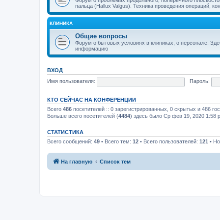
пальца (Hallux Valgus). Техника проведения операций, к
КЛИНИКА
Общие вопросы
Форум о бытовых условиях в клиниках, о персонале. Зд
информацию
ВХОД
Имя пользователя:
Пароль:
КТО СЕЙЧАС НА КОНФЕРЕНЦИИ
Всего
486
посетителей :: 0 зарегистрированных, 0 скрытых и 486 го
Больше всего посетителей (
4484
) здесь было Ср фев 19, 2020 1:58 
СТАТИСТИКА
Всего сообщений:
49
• Всего тем:
12
• Всего пользователей:
121
• Но
На главную
Список тем