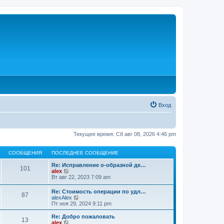
Вход
Текущее время: Сб авг 08, 2026 4:46 pm
СООБЩЕНИЯ
ПОСЛЕДНЕЕ СООБЩЕНИЕ
Re: Исправление о-образной де…
101
П
alex
е
Вт авг 22, 2023 7:09 am
р
е
Re: Стоимость операции по удл…
87
й
П
alexAlex
т
е
Пт ноя 29, 2024 9:11 pm
и
р
к
е
Re: Добро пожаловать
п
13
й
П
alex