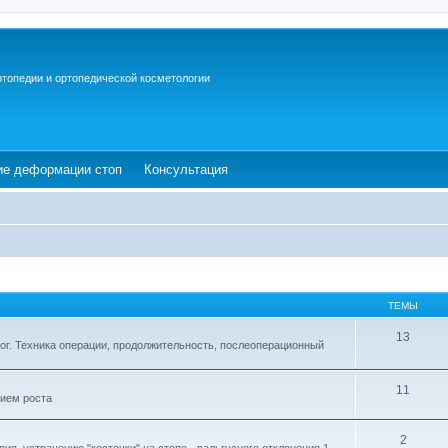
ртопедии и ортопедической косметологии
ew tab)
(Opens a new tab)
(Opens a new tab)
ие деформации стоп
Консультация
ТЕМЫ
13
ог. Техника операции, продолжительность, послеоперационный
11
ием роста
2
ия, устранению "косточки" на стопе - вальгусного отклонения 1