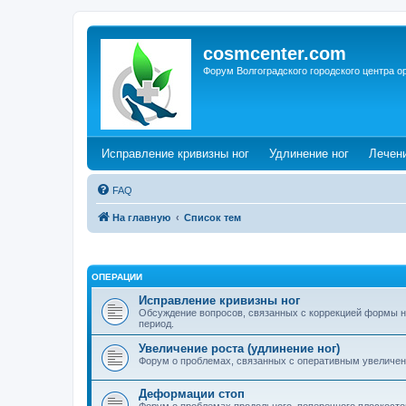
cosmcenter.com
Форум Волгоградского городского центра о
(Opens a new tab)
(Opens a n
Исправление кривизны ног
Удлинение ног
Лечен
FAQ
На главную
Список тем
ОПЕРАЦИИ
Исправление кривизны ног
Обсуждение вопросов, связанных с коррекцией формы н
период.
Увеличение роста (удлинение ног)
Форум о проблемах, связанных с оперативным увеличен
Деформации стоп
Форум о проблемах продольного, поперечного плоскостоп