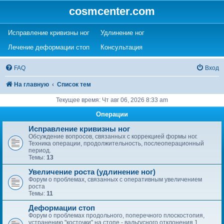
cosmcenter.com
(Opens a new tab)
(Opens a new tab)
Исправление кривизны ног
Удлинение ног
(Opens a new tab)
(Opens a new tab)
Лечение деформации стоп
Консультация
FAQ
Вход
На главную
Список тем
Текущее время: Чт авг 06, 2026 8:33 am
Операции
Исправление кривизны ног
Обсуждение вопросов, связанных с коррекцией формы ног.
Техника операции, продолжительность, послеоперационный
период.
Темы:
13
Увеличение роста (удлинение ног)
Форум о проблемах, связанных с оперативным увеличением
роста
Темы:
11
Деформации стоп
Форум о проблемах продольного, поперечного плоскостопия,
устранению "косточки" на стопе - вальгусного отклонения 1