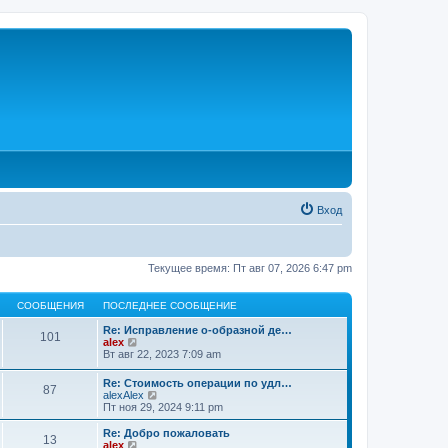
Вход
Текущее время: Пт авг 07, 2026 6:47 pm
СООБЩЕНИЯ
ПОСЛЕДНЕЕ СООБЩЕНИЕ
Re: Исправление о-образной де…
101
П
alex
е
Вт авг 22, 2023 7:09 am
р
е
Re: Стоимость операции по удл…
87
й
П
alexAlex
т
е
Пт ноя 29, 2024 9:11 pm
и
р
к
е
Re: Добро пожаловать
п
13
й
П
alex