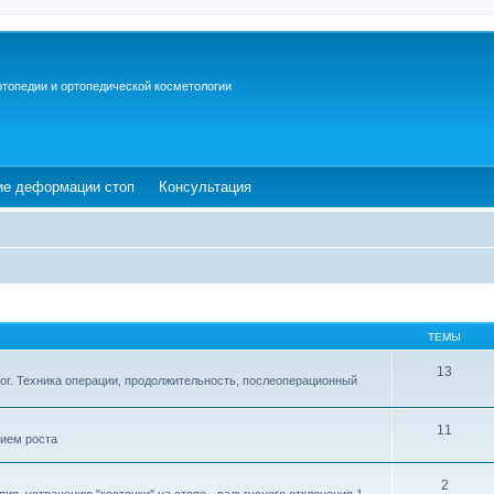
ртопедии и ортопедической косметологии
ew tab)
(Opens a new tab)
(Opens a new tab)
ие деформации стоп
Консультация
ТЕМЫ
13
ог. Техника операции, продолжительность, послеоперационный
11
ием роста
2
ия, устранению "косточки" на стопе - вальгусного отклонения 1