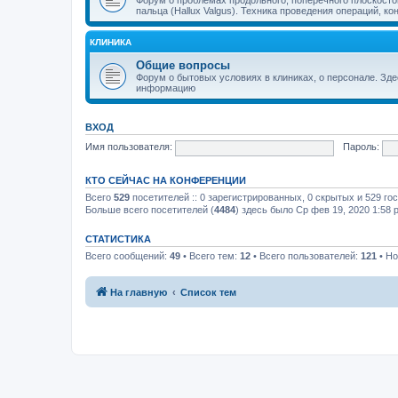
пальца (Hallux Valgus). Техника проведения операций, к
КЛИНИКА
Общие вопросы
Форум о бытовых условиях в клиниках, о персонале. Зд
информацию
ВХОД
Имя пользователя:
Пароль:
КТО СЕЙЧАС НА КОНФЕРЕНЦИИ
Всего
529
посетителей :: 0 зарегистрированных, 0 скрытых и 529 го
Больше всего посетителей (
4484
) здесь было Ср фев 19, 2020 1:58 
СТАТИСТИКА
Всего сообщений:
49
• Всего тем:
12
• Всего пользователей:
121
• Но
На главную
Список тем