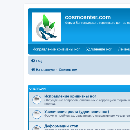
cosmcenter.com
Форум Волгоградского городского центра о
(Opens a new tab)
(Opens a n
Исправление кривизны ног
Удлинение ног
Лечен
FAQ
На главную
Список тем
ОПЕРАЦИИ
Исправление кривизны ног
Обсуждение вопросов, связанных с коррекцией формы н
период.
Увеличение роста (удлинение ног)
Форум о проблемах, связанных с оперативным увеличен
Деформации стоп
Форум о проблемах продольного, поперечного плоскостоп