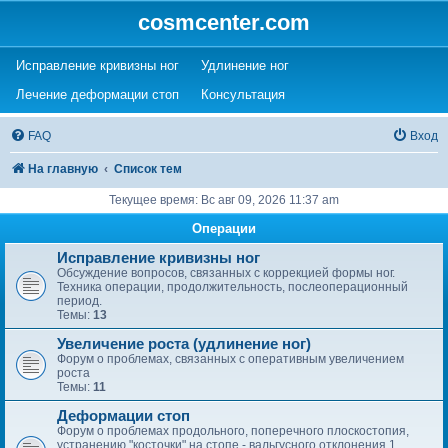
cosmcenter.com
(Opens a new tab)
(Opens a new tab)
Исправление кривизны ног
Удлинение ног
(Opens a new tab)
(Opens a new tab)
Лечение деформации стоп
Консультация
FAQ
Вход
На главную
Список тем
Текущее время: Вс авг 09, 2026 11:37 am
Операции
Исправление кривизны ног
Обсуждение вопросов, связанных с коррекцией формы ног.
Техника операции, продолжительность, послеоперационный
период.
Темы:
13
Увеличение роста (удлинение ног)
Форум о проблемах, связанных с оперативным увеличением
роста
Темы:
11
Деформации стоп
Форум о проблемах продольного, поперечного плоскостопия,
устранению "косточки" на стопе - вальгусного отклонения 1