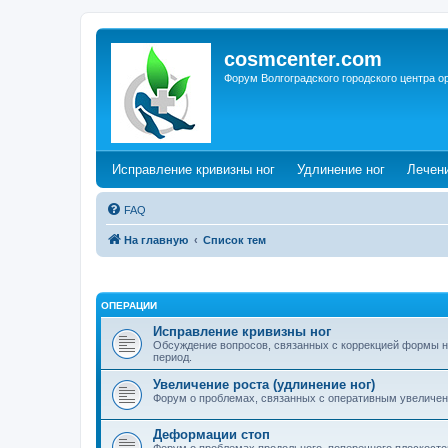
cosmcenter.com
Форум Волгоградского городского центра о
(Opens a new tab)
(Opens a n
Исправление кривизны ног
Удлинение ног
Лечен
FAQ
На главную
Список тем
ОПЕРАЦИИ
Исправление кривизны ног
Обсуждение вопросов, связанных с коррекцией формы н
период.
Увеличение роста (удлинение ног)
Форум о проблемах, связанных с оперативным увеличен
Деформации стоп
Форум о проблемах продольного, поперечного плоскостоп