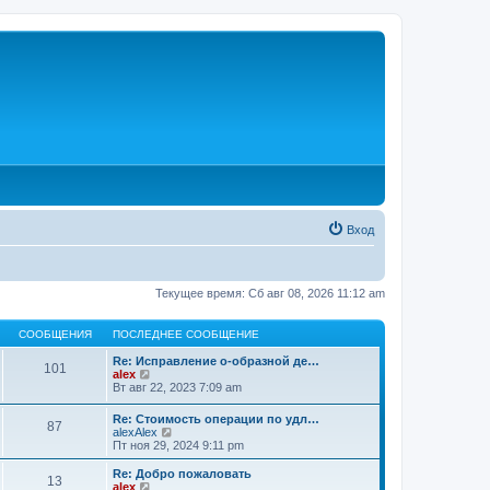
Вход
Текущее время: Сб авг 08, 2026 11:12 am
СООБЩЕНИЯ
ПОСЛЕДНЕЕ СООБЩЕНИЕ
Re: Исправление о-образной де…
101
П
alex
е
Вт авг 22, 2023 7:09 am
р
е
Re: Стоимость операции по удл…
87
й
П
alexAlex
т
е
Пт ноя 29, 2024 9:11 pm
и
р
к
е
Re: Добро пожаловать
п
13
й
П
alex