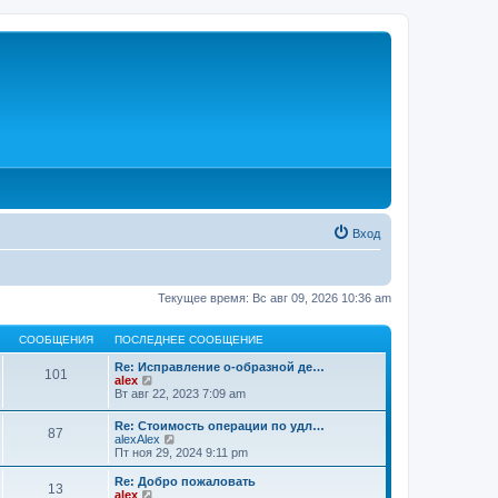
Вход
Текущее время: Вс авг 09, 2026 10:36 am
СООБЩЕНИЯ
ПОСЛЕДНЕЕ СООБЩЕНИЕ
Re: Исправление о-образной де…
101
П
alex
е
Вт авг 22, 2023 7:09 am
р
е
Re: Стоимость операции по удл…
87
й
П
alexAlex
т
е
Пт ноя 29, 2024 9:11 pm
и
р
к
е
Re: Добро пожаловать
п
13
й
П
alex