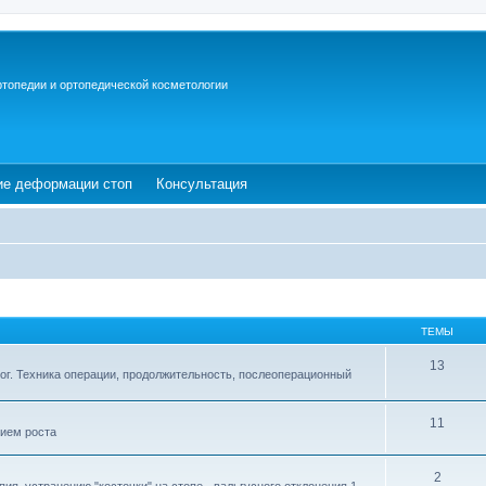
ртопедии и ортопедической косметологии
ew tab)
(Opens a new tab)
(Opens a new tab)
ие деформации стоп
Консультация
ТЕМЫ
13
ог. Техника операции, продолжительность, послеоперационный
11
ием роста
2
ия, устранению "косточки" на стопе - вальгусного отклонения 1