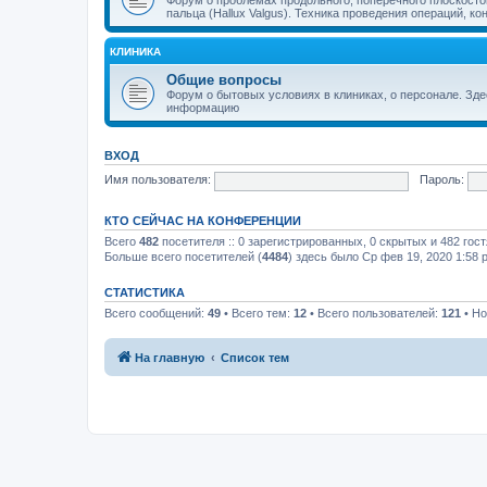
пальца (Hallux Valgus). Техника проведения операций, к
КЛИНИКА
Общие вопросы
Форум о бытовых условиях в клиниках, о персонале. Зд
информацию
ВХОД
Имя пользователя:
Пароль:
КТО СЕЙЧАС НА КОНФЕРЕНЦИИ
Всего
482
посетителя :: 0 зарегистрированных, 0 скрытых и 482 гос
Больше всего посетителей (
4484
) здесь было Ср фев 19, 2020 1:58 
СТАТИСТИКА
Всего сообщений:
49
• Всего тем:
12
• Всего пользователей:
121
• Но
На главную
Список тем