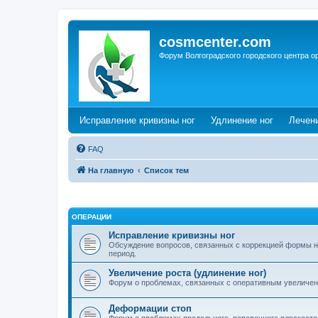
cosmcenter.com
Форум Волгоградского городского центра о
(Opens a new tab)
(Opens a n
Исправление кривизны ног
Удлинение ног
Лечен
FAQ
На главную
Список тем
ОПЕРАЦИИ
Исправление кривизны ног
Обсуждение вопросов, связанных с коррекцией формы н
период.
Увеличение роста (удлинение ног)
Форум о проблемах, связанных с оперативным увеличен
Деформации стоп
Форум о проблемах продольного, поперечного плоскостоп