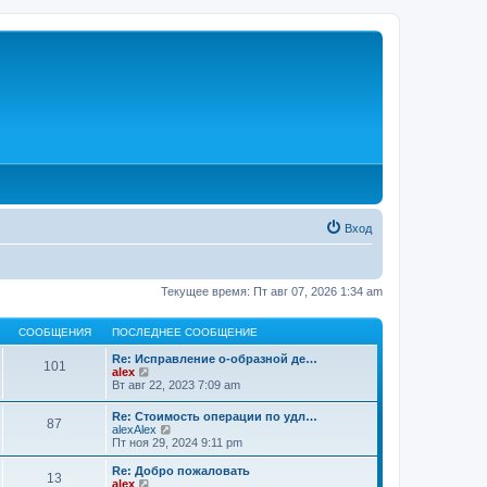
Вход
Текущее время: Пт авг 07, 2026 1:34 am
СООБЩЕНИЯ
ПОСЛЕДНЕЕ СООБЩЕНИЕ
Re: Исправление о-образной де…
101
П
alex
е
Вт авг 22, 2023 7:09 am
р
е
Re: Стоимость операции по удл…
87
й
П
alexAlex
т
е
Пт ноя 29, 2024 9:11 pm
и
р
к
е
Re: Добро пожаловать
п
13
й
П
alex