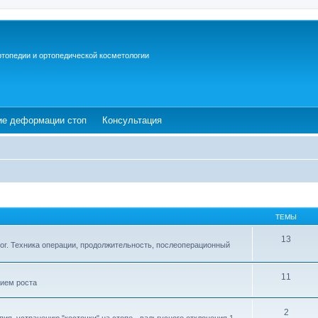
ртопедии и ортопедической косметологии
ew tab)
(Opens a new tab)
(Opens a new tab)
ие деформации стоп
Консультация
ТЕМЫ
13
ог. Техника операции, продолжительность, послеоперационный
11
ием роста
2
ия, устранению "косточки" на стопе - вальгусного отклонения 1