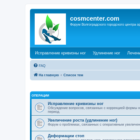
cosmcenter.com
Форум Волгоградского городского центра о
(Opens a new tab)
(Opens a n
Исправление кривизны ног
Удлинение ног
Лечен
FAQ
На главную
Список тем
ОПЕРАЦИИ
Исправление кривизны ног
Обсуждение вопросов, связанных с коррекцией формы н
период.
Увеличение роста (удлинение ног)
Форум о проблемах, связанных с оперативным увеличен
Деформации стоп
Форум о проблемах продольного, поперечного плоскостоп