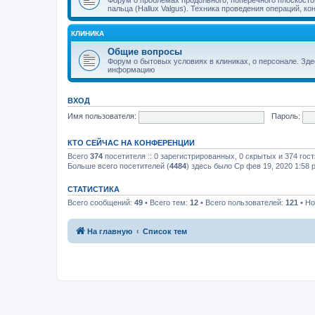
пальца (Hallux Valgus). Техника проведения операций, к
КЛИНИКА
Общие вопросы
Форум о бытовых условиях в клиниках, о персонале. Зд
информацию
ВХОД
Имя пользователя:
Пароль:
КТО СЕЙЧАС НА КОНФЕРЕНЦИИ
Всего
374
посетителя :: 0 зарегистрированных, 0 скрытых и 374 гос
Больше всего посетителей (
4484
) здесь было Ср фев 19, 2020 1:58 
СТАТИСТИКА
Всего сообщений:
49
• Всего тем:
12
• Всего пользователей:
121
• Но
На главную
Список тем