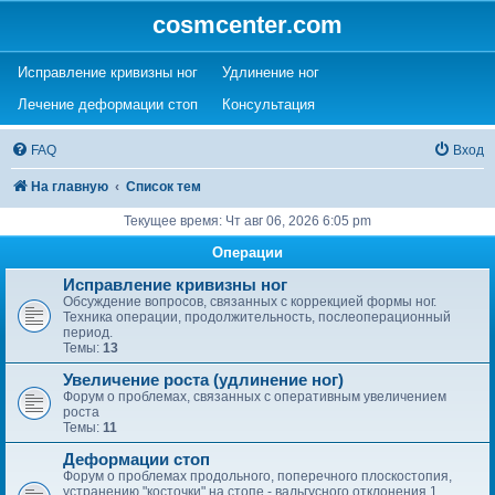
cosmcenter.com
(Opens a new tab)
(Opens a new tab)
Исправление кривизны ног
Удлинение ног
(Opens a new tab)
(Opens a new tab)
Лечение деформации стоп
Консультация
FAQ
Вход
На главную
Список тем
Текущее время: Чт авг 06, 2026 6:05 pm
Операции
Исправление кривизны ног
Обсуждение вопросов, связанных с коррекцией формы ног.
Техника операции, продолжительность, послеоперационный
период.
Темы:
13
Увеличение роста (удлинение ног)
Форум о проблемах, связанных с оперативным увеличением
роста
Темы:
11
Деформации стоп
Форум о проблемах продольного, поперечного плоскостопия,
устранению "косточки" на стопе - вальгусного отклонения 1