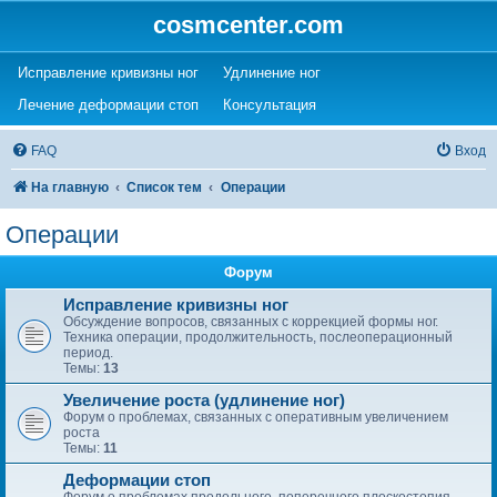
cosmcenter.com
(Opens a new tab)
(Opens a new tab)
Исправление кривизны ног
Удлинение ног
(Opens a new tab)
(Opens a new tab)
Лечение деформации стоп
Консультация
FAQ
Вход
На главную
Список тем
Операции
Операции
Форум
Исправление кривизны ног
Обсуждение вопросов, связанных с коррекцией формы ног.
Техника операции, продолжительность, послеоперационный
период.
Темы:
13
Увеличение роста (удлинение ног)
Форум о проблемах, связанных с оперативным увеличением
роста
Темы:
11
Деформации стоп
Форум о проблемах продольного, поперечного плоскостопия,