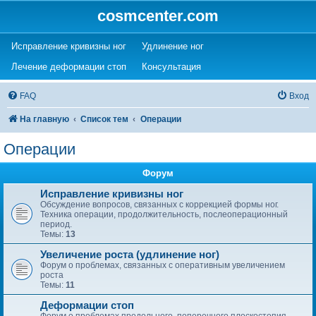
cosmcenter.com
(Opens a new tab)
(Opens a new tab)
Исправление кривизны ног
Удлинение ног
(Opens a new tab)
(Opens a new tab)
Лечение деформации стоп
Консультация
FAQ
Вход
На главную
Список тем
Операции
Операции
Форум
Исправление кривизны ног
Обсуждение вопросов, связанных с коррекцией формы ног.
Техника операции, продолжительность, послеоперационный
период.
Темы:
13
Увеличение роста (удлинение ног)
Форум о проблемах, связанных с оперативным увеличением
роста
Темы:
11
Деформации стоп
Форум о проблемах продольного, поперечного плоскостопия,