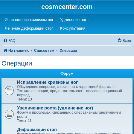
cosmcenter.com
(Opens a new tab)
(Opens a new tab)
Исправление кривизны ног
Удлинение ног
(Opens a new tab)
(Opens a new tab)
Лечение деформации стоп
Консультация
FAQ
Вход
На главную
Список тем
Операции
Операции
Форум
Исправление кривизны ног
Обсуждение вопросов, связанных с коррекцией формы ног.
Техника операции, продолжительность, послеоперационный
период.
Темы:
13
Увеличение роста (удлинение ног)
Форум о проблемах, связанных с оперативным увеличением
роста
Темы:
11
Деформации стоп
Форум о проблемах продольного, поперечного плоскостопия,