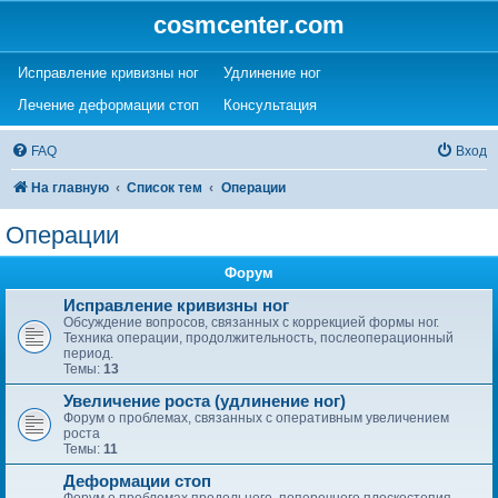
cosmcenter.com
(Opens a new tab)
(Opens a new tab)
Исправление кривизны ног
Удлинение ног
(Opens a new tab)
(Opens a new tab)
Лечение деформации стоп
Консультация
FAQ
Вход
На главную
Список тем
Операции
Операции
Форум
Исправление кривизны ног
Обсуждение вопросов, связанных с коррекцией формы ног.
Техника операции, продолжительность, послеоперационный
период.
Темы:
13
Увеличение роста (удлинение ног)
Форум о проблемах, связанных с оперативным увеличением
роста
Темы:
11
Деформации стоп
Форум о проблемах продольного, поперечного плоскостопия,