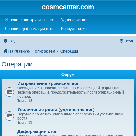
cosmcenter.com
(Opens a new tab)
(Opens a new tab)
Исправление кривизны ног
Удлинение ног
(Opens a new tab)
(Opens a new tab)
Лечение деформации стоп
Консультация
FAQ
Вход
На главную
Список тем
Операции
Операции
Форум
Исправление кривизны ног
Обсуждение вопросов, связанных с коррекцией формы ног.
Техника операции, продолжительность, послеоперационный
период.
Темы:
13
Увеличение роста (удлинение ног)
Форум о проблемах, связанных с оперативным увеличением
роста
Темы:
11
Деформации стоп
Форум о проблемах продольного, поперечного плоскостопия,