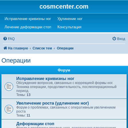
cosmcenter.com
(Opens a new tab)
(Opens a new tab)
Исправление кривизны ног
Удлинение ног
(Opens a new tab)
(Opens a new tab)
Лечение деформации стоп
Консультация
FAQ
Вход
На главную
Список тем
Операции
Операции
Форум
Исправление кривизны ног
Обсуждение вопросов, связанных с коррекцией формы ног.
Техника операции, продолжительность, послеоперационный
период.
Темы:
13
Увеличение роста (удлинение ног)
Форум о проблемах, связанных с оперативным увеличением
роста
Темы:
11
Деформации стоп
Форум о проблемах продольного, поперечного плоскостопия,