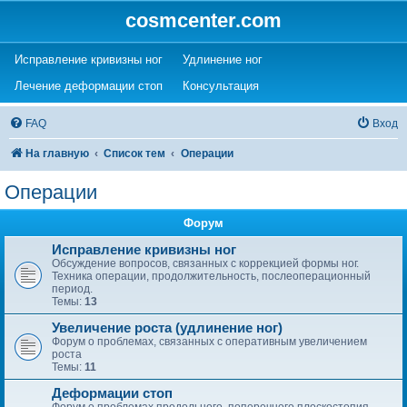
cosmcenter.com
(Opens a new tab)
(Opens a new tab)
Исправление кривизны ног
Удлинение ног
(Opens a new tab)
(Opens a new tab)
Лечение деформации стоп
Консультация
FAQ
Вход
На главную
Список тем
Операции
Операции
Форум
Исправление кривизны ног
Обсуждение вопросов, связанных с коррекцией формы ног.
Техника операции, продолжительность, послеоперационный
период.
Темы:
13
Увеличение роста (удлинение ног)
Форум о проблемах, связанных с оперативным увеличением
роста
Темы:
11
Деформации стоп
Форум о проблемах продольного, поперечного плоскостопия,