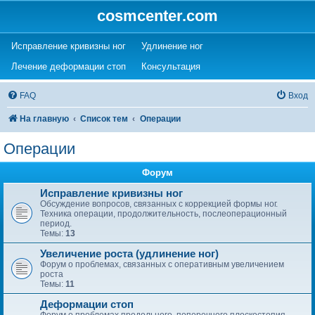
cosmcenter.com
(Opens a new tab)
(Opens a new tab)
Исправление кривизны ног
Удлинение ног
(Opens a new tab)
(Opens a new tab)
Лечение деформации стоп
Консультация
FAQ
Вход
На главную
Список тем
Операции
Операции
Форум
Исправление кривизны ног
Обсуждение вопросов, связанных с коррекцией формы ног.
Техника операции, продолжительность, послеоперационный
период.
Темы:
13
Увеличение роста (удлинение ног)
Форум о проблемах, связанных с оперативным увеличением
роста
Темы:
11
Деформации стоп
Форум о проблемах продольного, поперечного плоскостопия,