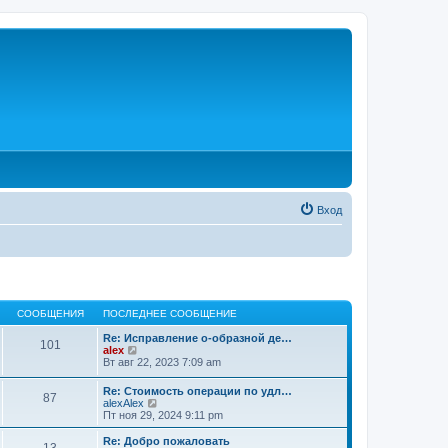
Вход
СООБЩЕНИЯ
ПОСЛЕДНЕЕ СООБЩЕНИЕ
Re: Исправление о-образной де…
101
П
alex
е
Вт авг 22, 2023 7:09 am
р
е
Re: Стоимость операции по удл…
87
й
П
alexAlex
т
е
Пт ноя 29, 2024 9:11 pm
и
р
к
е
Re: Добро пожаловать
п