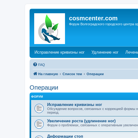
cosmcenter.com
Форум Волгоградского городского центра о
(Opens a new tab)
(Opens a n
Исправление кривизны ног
Удлинение ног
Лечен
FAQ
На главную
Список тем
Операции
Операции
ФОРУМ
Исправление кривизны ног
Обсуждение вопросов, связанных с коррекцией формы н
период.
Увеличение роста (удлинение ног)
Форум о проблемах, связанных с оперативным увеличен
Деформации стоп