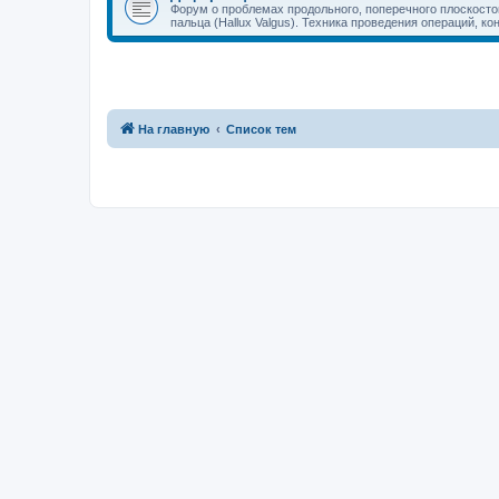
Форум о проблемах продольного, поперечного плоскостоп
пальца (Hallux Valgus). Техника проведения операций, к
На главную
Список тем