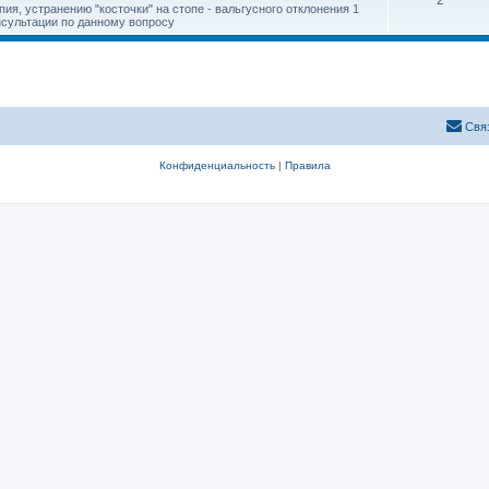
2
ия, устранению "косточки" на стопе - вальгусного отклонения 1
онсультации по данному вопросу
Свя
Конфиденциальность
|
Правила