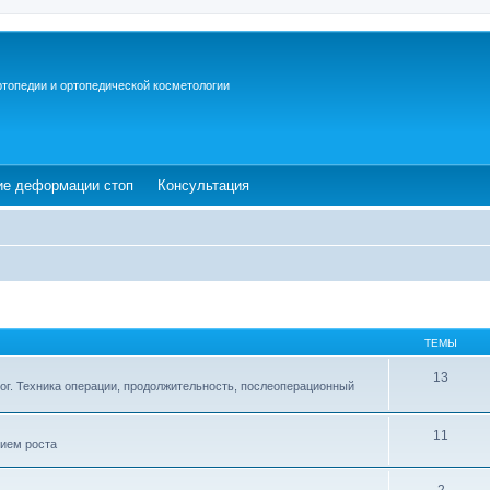
ртопедии и ортопедической косметологии
ew tab)
(Opens a new tab)
(Opens a new tab)
ие деформации стоп
Консультация
ТЕМЫ
13
ог. Техника операции, продолжительность, послеоперационный
11
ием роста