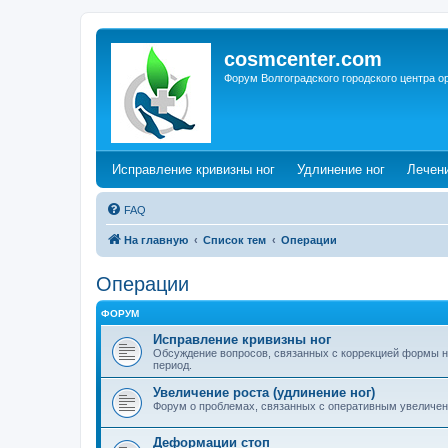
cosmcenter.com
Форум Волгоградского городского центра о
(Opens a new tab)
(Opens a n
Исправление кривизны ног
Удлинение ног
Лечен
FAQ
На главную
Список тем
Операции
Операции
ФОРУМ
Исправление кривизны ног
Обсуждение вопросов, связанных с коррекцией формы н
период.
Увеличение роста (удлинение ног)
Форум о проблемах, связанных с оперативным увеличен
Деформации стоп