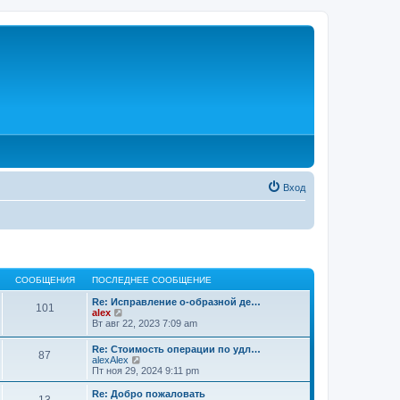
Вход
СООБЩЕНИЯ
ПОСЛЕДНЕЕ СООБЩЕНИЕ
Re: Исправление о-образной де…
101
П
alex
е
Вт авг 22, 2023 7:09 am
р
е
Re: Стоимость операции по удл…
87
й
П
alexAlex
т
е
Пт ноя 29, 2024 9:11 pm
и
р
к
е
Re: Добро пожаловать
п