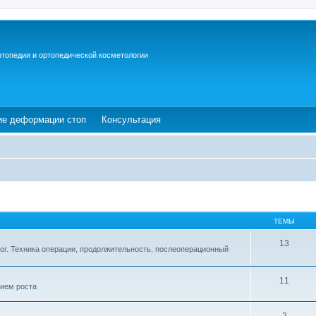
ртопедии и ортопедической косметологии
ew tab)
(Opens a new tab)
(Opens a new tab)
ие деформации стоп
Консультация
ТЕМЫ
13
ог. Техника операции, продолжительность, послеоперационный
11
ием роста