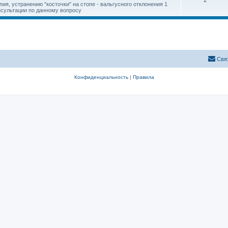
2
ия, устранению "косточки" на стопе - вальгусного отклонения 1
онсультации по данному вопросу
Свя
Конфиденциальность
|
Правила