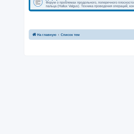
Форум о проблемах продольного, поперечного плоскостоп
пальца (Hallux Valgus). Техника проведения операций, к
На главную
Список тем