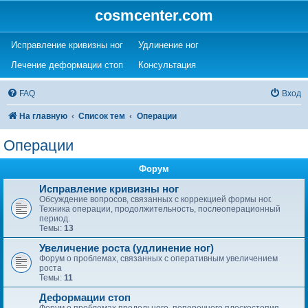
cosmcenter.com
(Opens a new tab)
(Opens a new tab)
Исправление кривизны ног
Удлинение ног
(Opens a new tab)
(Opens a new tab)
Лечение деформации стоп
Консультация
FAQ
Вход
На главную
Список тем
Операции
Операции
Форум
Исправление кривизны ног
Обсуждение вопросов, связанных с коррекцией формы ног.
Техника операции, продолжительность, послеоперационный
период.
Темы:
13
Увеличение роста (удлинение ног)
Форум о проблемах, связанных с оперативным увеличением
роста
Темы:
11
Деформации стоп
Форум о проблемах продольного, поперечного плоскостопия,