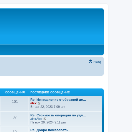
Вход
СООБЩЕНИЯ
ПОСЛЕДНЕЕ СООБЩЕНИЕ
Re: Исправление о-образной де…
101
П
alex
е
Вт авг 22, 2023 7:09 am
р
е
Re: Стоимость операции по удл…
87
й
П
alexAlex
т
е
Пт ноя 29, 2024 9:11 pm
и
р
к
е
Re: Добро пожаловать
п