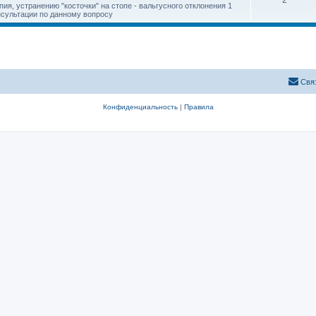
2
ия, устранению "косточки" на стопе - вальгусного отклонения 1
онсультации по данному вопросу
Свя
Конфиденциальность
|
Правила