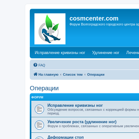
cosmcenter.com
Форум Волгоградского городского центра о
(Opens a new tab)
(Opens a n
Исправление кривизны ног
Удлинение ног
Лечен
FAQ
На главную
Список тем
Операции
Операции
ФОРУМ
Исправление кривизны ног
Обсуждение вопросов, связанных с коррекцией формы н
период.
Увеличение роста (удлинение ног)
Форум о проблемах, связанных с оперативным увеличен
Деформации стоп