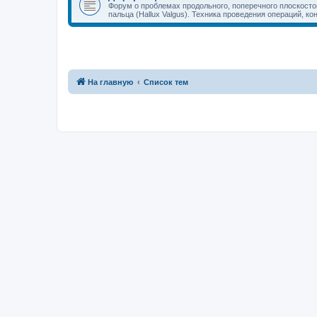
Форум о проблемах продольного, поперечного плоскостоп
пальца (Hallux Valgus). Техника проведения операций, к
На главную
Список тем