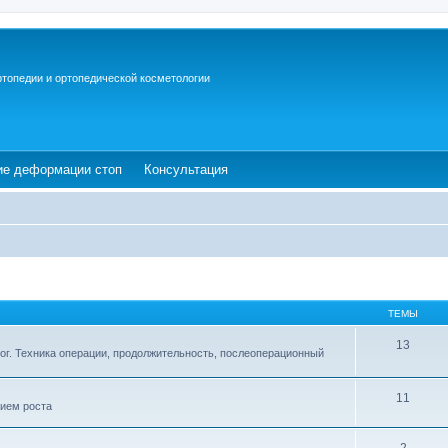
ртопедии и ортопедической косметологии
ew tab)
(Opens a new tab)
(Opens a new tab)
ие деформации стоп
Консультация
ТЕМЫ
13
ог. Техника операции, продолжительность, послеоперационный
11
ием роста