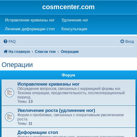
cosmcenter.com
(Opens a new tab)
(Opens a new tab)
Исправление кривизны ног
Удлинение ног
(Opens a new tab)
(Opens a new tab)
Лечение деформации стоп
Консультация
FAQ
Вход
На главную
Список тем
Операции
Операции
Форум
Исправление кривизны ног
Обсуждение вопросов, связанных с коррекцией формы ног.
Техника операции, продолжительность, послеоперационный
период.
Темы:
13
Увеличение роста (удлинение ног)
Форум о проблемах, связанных с оперативным увеличением
роста
Темы:
11
Деформации стоп
Форум о проблемах продольного, поперечного плоскостопия,