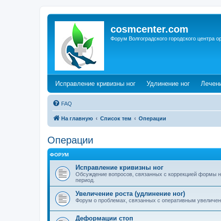
cosmcenter.com
Форум Волгоградского городского центра о
(Opens a new tab)
(Opens a n
Исправление кривизны ног
Удлинение ног
Лечен
FAQ
На главную
Список тем
Операции
Операции
ФОРУМ
Исправление кривизны ног
Обсуждение вопросов, связанных с коррекцией формы н
период.
Увеличение роста (удлинение ног)
Форум о проблемах, связанных с оперативным увеличен
Деформации стоп