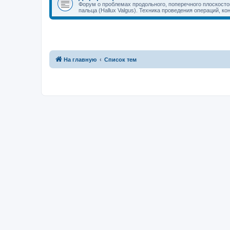
Форум о проблемах продольного, поперечного плоскостоп
пальца (Hallux Valgus). Техника проведения операций, к
На главную
Список тем