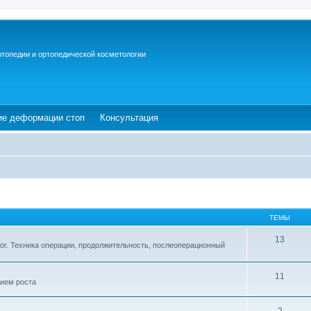
ртопедии и ортопедической косметологии
ew tab)
(Opens a new tab)
(Opens a new tab)
ие деформации стоп
Консультация
ТЕМЫ
13
ог. Техника операции, продолжительность, послеоперационный
11
ием роста