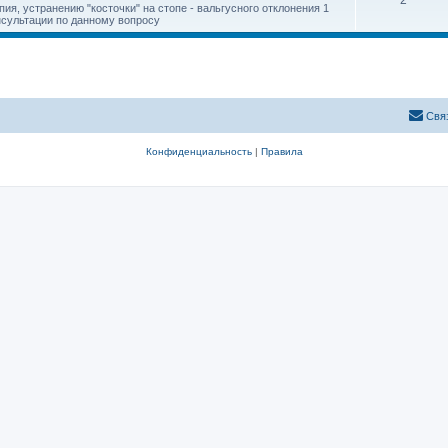
2
ия, устранению "косточки" на стопе - вальгусного отклонения 1
онсультации по данному вопросу
Свя
Конфиденциальность
|
Правила