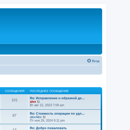
Вход
СООБЩЕНИЯ
ПОСЛЕДНЕЕ СООБЩЕНИЕ
Re: Исправление о-образной де…
101
П
alex
е
Вт авг 22, 2023 7:09 am
р
е
Re: Стоимость операции по удл…
87
й
П
alexAlex
т
е
Пт ноя 29, 2024 9:11 pm
и
р
к
е
Re: Добро пожаловать
п