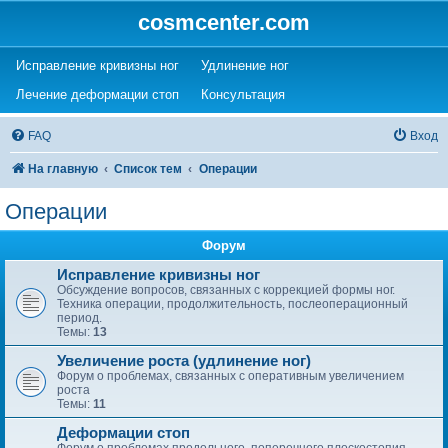
cosmcenter.com
(Opens a new tab)
(Opens a new tab)
Исправление кривизны ног
Удлинение ног
(Opens a new tab)
(Opens a new tab)
Лечение деформации стоп
Консультация
FAQ
Вход
На главную
Список тем
Операции
Операции
Форум
Исправление кривизны ног
Обсуждение вопросов, связанных с коррекцией формы ног.
Техника операции, продолжительность, послеоперационный
период.
Темы:
13
Увеличение роста (удлинение ног)
Форум о проблемах, связанных с оперативным увеличением
роста
Темы:
11
Деформации стоп
Форум о проблемах продольного, поперечного плоскостопия,