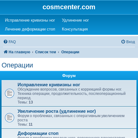
cosmcenter.com
(Opens a new tab)
(Opens a new tab)
Исправление кривизны ног
Удлинение ног
(Opens a new tab)
(Opens a new tab)
Лечение деформации стоп
Консультация
FAQ
Вход
На главную
Список тем
Операции
Операции
Форум
Исправление кривизны ног
Обсуждение вопросов, связанных с коррекцией формы ног.
Техника операции, продолжительность, послеоперационный
период.
Темы:
13
Увеличение роста (удлинение ног)
Форум о проблемах, связанных с оперативным увеличением
роста
Темы:
11
Деформации стоп
Форум о проблемах продольного, поперечного плоскостопия,