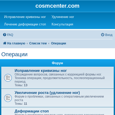
cosmcenter.com
(Opens a new tab)
(Opens a new tab)
Исправление кривизны ног
Удлинение ног
(Opens a new tab)
(Opens a new tab)
Лечение деформации стоп
Консультация
FAQ
Вход
На главную
Список тем
Операции
Операции
Форум
Исправление кривизны ног
Обсуждение вопросов, связанных с коррекцией формы ног.
Техника операции, продолжительность, послеоперационный
период.
Темы:
13
Увеличение роста (удлинение ног)
Форум о проблемах, связанных с оперативным увеличением
роста
Темы:
11
Деформации стоп
Форум о проблемах продольного, поперечного плоскостопия,