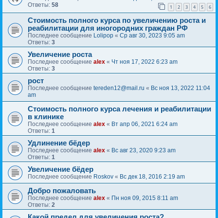
Ответы:
58
1
2
3
4
5
6
Стоимость полного курса по увеличению роста и
реабилитации для иногородних граждан РФ
Последнее сообщение
Lolipop
«
Ср авг 30, 2023 9:05 am
Ответы:
3
Увеличение роста
Последнее сообщение
alex
«
Чт ноя 17, 2022 6:23 am
Ответы:
3
рост
Последнее сообщение
tereden12@mail.ru
«
Вс ноя 13, 2022 11:04
am
Стоимость полного курса лечения и реабилитации
в клинике
Последнее сообщение
alex
«
Вт апр 06, 2021 6:24 am
Ответы:
1
Удлинение бёдер
Последнее сообщение
alex
«
Вс авг 23, 2020 9:23 am
Ответы:
1
Увеличение бёдер
Последнее сообщение
Roskov
«
Вс дек 18, 2016 2:19 am
Добро пожаловать
Последнее сообщение
alex
«
Пн ноя 09, 2015 8:11 am
Ответы:
2
Какой предел для увеличения роста?