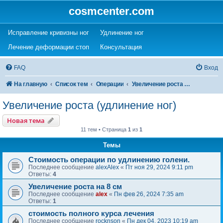
cosmcenter.com
(Opens a new tab)
(Opens a new tab)
Исправление кривизны ног
Удлинение ног
(Opens a new tab)
(Opens a new tab)
Лечение деформации стоп
Консультация
FAQ
Вход
На главную
Список тем
Операции
Увеличение роста (удлинение ног)
Увеличение роста (удлинение ног)
Новая тема
11 тем • Страница
1
из
1
Темы
Стоимость операции по удлинению голени.
Последнее сообщение
alexAlex
«
Пт ноя 29, 2024 9:11 pm
Ответы:
4
Увеличение роста на 8 см
Последнее сообщение
alex
«
Пн фев 26, 2024 7:35 am
Ответы:
1
стоимость полного курса лечения
Последнее сообщение
rocknson
«
Пн дек 04, 2023 10:19 am