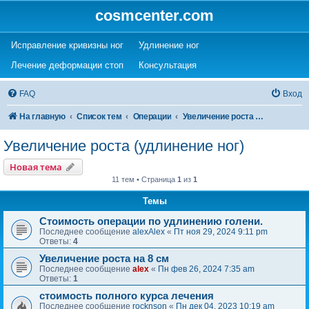
cosmcenter.com
(Opens a new tab)
(Opens a new tab)
Исправление кривизны ног
Удлинение ног
(Opens a new tab)
(Opens a new tab)
Лечение деформации стоп
Консультация
FAQ
Вход
На главную
Список тем
Операции
Увеличение роста (удлинение ног)
Увеличение роста (удлинение ног)
Новая тема
11 тем • Страница
1
из
1
Темы
Стоимость операции по удлинению голени.
Последнее сообщение
alexAlex
«
Пт ноя 29, 2024 9:11 pm
Ответы:
4
Увеличение роста на 8 см
Последнее сообщение
alex
«
Пн фев 26, 2024 7:35 am
Ответы:
1
стоимость полного курса лечения
Последнее сообщение
rocknson
«
Пн дек 04, 2023 10:19 am