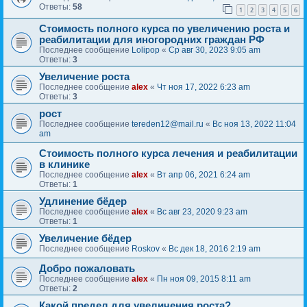
Ответы:
58
1
2
3
4
5
6
Стоимость полного курса по увеличению роста и
реабилитации для иногородних граждан РФ
Последнее сообщение
Lolipop
«
Ср авг 30, 2023 9:05 am
Ответы:
3
Увеличение роста
Последнее сообщение
alex
«
Чт ноя 17, 2022 6:23 am
Ответы:
3
рост
Последнее сообщение
tereden12@mail.ru
«
Вс ноя 13, 2022 11:04
am
Стоимость полного курса лечения и реабилитации
в клинике
Последнее сообщение
alex
«
Вт апр 06, 2021 6:24 am
Ответы:
1
Удлинение бёдер
Последнее сообщение
alex
«
Вс авг 23, 2020 9:23 am
Ответы:
1
Увеличение бёдер
Последнее сообщение
Roskov
«
Вс дек 18, 2016 2:19 am
Добро пожаловать
Последнее сообщение
alex
«
Пн ноя 09, 2015 8:11 am
Ответы:
2
Какой предел для увеличения роста?