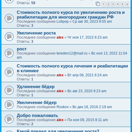
Ответы:
58
1
2
3
4
5
6
Стоимость полного курса по увеличению роста и
реабилитации для иногородних граждан РФ
Последнее сообщение
Lolipop
«
Ср авг 30, 2023 9:05 am
Ответы:
3
Увеличение роста
Последнее сообщение
alex
«
Чт ноя 17, 2022 6:23 am
Ответы:
3
рост
Последнее сообщение
tereden12@mail.ru
«
Вс ноя 13, 2022 11:04
am
Стоимость полного курса лечения и реабилитации
в клинике
Последнее сообщение
alex
«
Вт апр 06, 2021 6:24 am
Ответы:
1
Удлинение бёдер
Последнее сообщение
alex
«
Вс авг 23, 2020 9:23 am
Ответы:
1
Увеличение бёдер
Последнее сообщение
Roskov
«
Вс дек 18, 2016 2:19 am
Добро пожаловать
Последнее сообщение
alex
«
Пн ноя 09, 2015 8:11 am
Ответы:
2
Какой предел для увеличения роста?