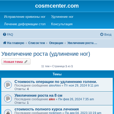
cosmcenter.com
(Opens a new tab)
(Opens a new tab)
Исправление кривизны ног
Удлинение ног
(Opens a new tab)
(Opens a new tab)
Лечение деформации стоп
Консультация
FAQ
Вход
На главную
Список тем
Операции
Увеличение роста (удлинение ног)
Увеличение роста (удлинение ног)
Новая тема
11 тем • Страница
1
из
1
Темы
Стоимость операции по удлинению голени.
Последнее сообщение
alexAlex
«
Пт ноя 29, 2024 9:11 pm
Ответы:
4
Увеличение роста на 8 см
Последнее сообщение
alex
«
Пн фев 26, 2024 7:35 am
Ответы:
1
стоимость полного курса лечения
Последнее сообщение
rocknson
«
Пн дек 04, 2023 10:19 am