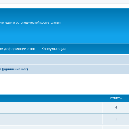
ртопедии и ортопедической косметологии
ew tab)
(Opens a new tab)
(Opens a new tab)
ие деформации стоп
Консультация
а (удлинение ног)
ОТВЕТЫ
4
1