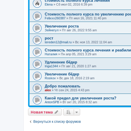
стоимость полного курса лечения
Elena
»
Сб июл 02, 2016 6:39 pm
Стоимость полного курса по увеличению ро
Felixxx260387
»
Пт июл 16, 2021 11:40 pm
Увеличение роста
Зейнегул
»
Пт авг 26, 2022 9:55 am
рост
tereden12@mail.ru
»
Вс ноя 13, 2022 11:04 am
Стоимость полного курса лечения и реабили
Наталия
»
Пн апр 05, 2021 3:29 am
Удлинение бёдер
Inga1344
»
Пт авг 21, 2020 1:27 am
Увеличение бёдер
Roskov
»
Вс дек 18, 2016 2:19 am
Добро пожаловать
alex
»
Чт сен 24, 2015 4:43 pm
Какой предел для увеличения роста?
AntonSPB
»
Вт окт 20, 2015 8:32 am
Новая тема
Вернуться к списку форумов