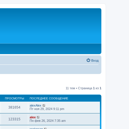
Вход
11 тем • Страница
1
из
1
ПРОСМОТРЫ
ПОСЛЕДНЕЕ СООБЩЕНИЕ
alexAlex
381654
Пт ноя 29, 2024 9:11 pm
alex
123315
Пн фев 26, 2024 7:35 am