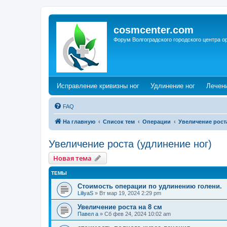
cosmcenter.com
Форум Волгоградского городского центра о
(Opens a new tab)
(Opens a n
Исправление кривизны ног
Удлинение ног
Лечен
FAQ
На главную
Список тем
Операции
Увеличение рост
Увеличение роста (удлинение ног)
Новая тема
ТЕМЫ
Стоимость операции по удлинению голени.
LiliyaS
»
Вт мар 19, 2024 2:29 pm
Увеличение роста на 8 см
Павел а
»
Сб фев 24, 2024 10:02 am