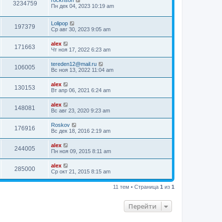
rocknson
3234759
Пн дек 04, 2023 10:19 am
Lolipop
197379
Ср авг 30, 2023 9:05 am
alex
171663
Чт ноя 17, 2022 6:23 am
tereden12@mail.ru
106005
Вс ноя 13, 2022 11:04 am
alex
130153
Вт апр 06, 2021 6:24 am
alex
148081
Вс авг 23, 2020 9:23 am
Roskov
176916
Вс дек 18, 2016 2:19 am
alex
244005
Пн ноя 09, 2015 8:11 am
alex
285000
Ср окт 21, 2015 8:15 am
11 тем • Страница
1
из
1
Перейти