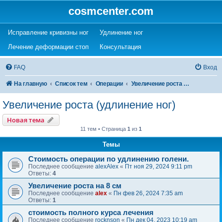
cosmcenter.com
(Opens a new tab)
(Opens a new tab)
Исправление кривизны ног
Удлинение ног
(Opens a new tab)
(Opens a new tab)
Лечение деформации стоп
Консультация
FAQ
Вход
На главную
Список тем
Операции
Увеличение роста (удлинение ног)
Увеличение роста (удлинение ног)
Новая тема
11 тем • Страница
1
из
1
Темы
Стоимость операции по удлинению голени.
Последнее сообщение
alexAlex
«
Пт ноя 29, 2024 9:11 pm
Ответы:
4
Увеличение роста на 8 см
Последнее сообщение
alex
«
Пн фев 26, 2024 7:35 am
Ответы:
1
стоимость полного курса лечения
Последнее сообщение
rocknson
«
Пн дек 04, 2023 10:19 am