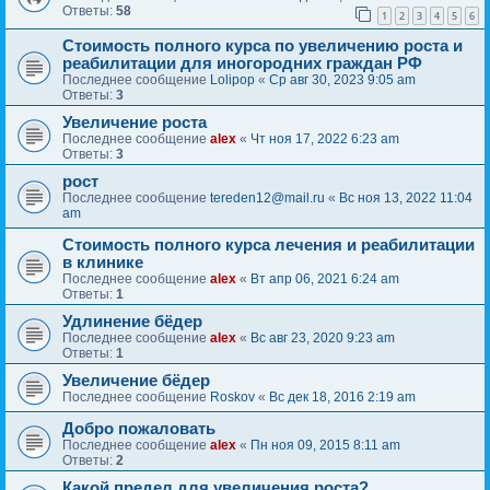
Ответы:
58
1
2
3
4
5
6
Стоимость полного курса по увеличению роста и
реабилитации для иногородних граждан РФ
Последнее сообщение
Lolipop
«
Ср авг 30, 2023 9:05 am
Ответы:
3
Увеличение роста
Последнее сообщение
alex
«
Чт ноя 17, 2022 6:23 am
Ответы:
3
рост
Последнее сообщение
tereden12@mail.ru
«
Вс ноя 13, 2022 11:04
am
Стоимость полного курса лечения и реабилитации
в клинике
Последнее сообщение
alex
«
Вт апр 06, 2021 6:24 am
Ответы:
1
Удлинение бёдер
Последнее сообщение
alex
«
Вс авг 23, 2020 9:23 am
Ответы:
1
Увеличение бёдер
Последнее сообщение
Roskov
«
Вс дек 18, 2016 2:19 am
Добро пожаловать
Последнее сообщение
alex
«
Пн ноя 09, 2015 8:11 am
Ответы:
2
Какой предел для увеличения роста?