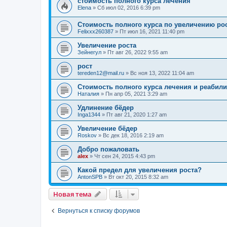
стоимость полного курса лечения
Elena
»
Сб июл 02, 2016 6:39 pm
Стоимость полного курса по увеличению ро
Felixxx260387
»
Пт июл 16, 2021 11:40 pm
Увеличение роста
Зейнегул
»
Пт авг 26, 2022 9:55 am
рост
tereden12@mail.ru
»
Вс ноя 13, 2022 11:04 am
Стоимость полного курса лечения и реабили
Наталия
»
Пн апр 05, 2021 3:29 am
Удлинение бёдер
Inga1344
»
Пт авг 21, 2020 1:27 am
Увеличение бёдер
Roskov
»
Вс дек 18, 2016 2:19 am
Добро пожаловать
alex
»
Чт сен 24, 2015 4:43 pm
Какой предел для увеличения роста?
AntonSPB
»
Вт окт 20, 2015 8:32 am
Новая тема
Вернуться к списку форумов