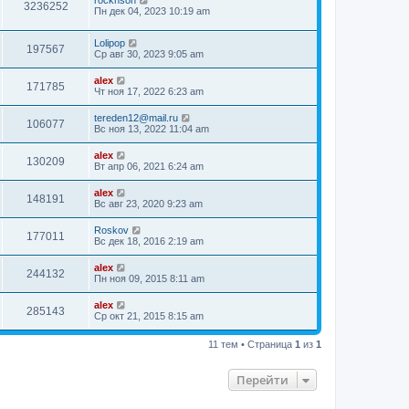
rocknson
3236252
Пн дек 04, 2023 10:19 am
Lolipop
197567
Ср авг 30, 2023 9:05 am
alex
171785
Чт ноя 17, 2022 6:23 am
tereden12@mail.ru
106077
Вс ноя 13, 2022 11:04 am
alex
130209
Вт апр 06, 2021 6:24 am
alex
148191
Вс авг 23, 2020 9:23 am
Roskov
177011
Вс дек 18, 2016 2:19 am
alex
244132
Пн ноя 09, 2015 8:11 am
alex
285143
Ср окт 21, 2015 8:15 am
11 тем • Страница
1
из
1
Перейти