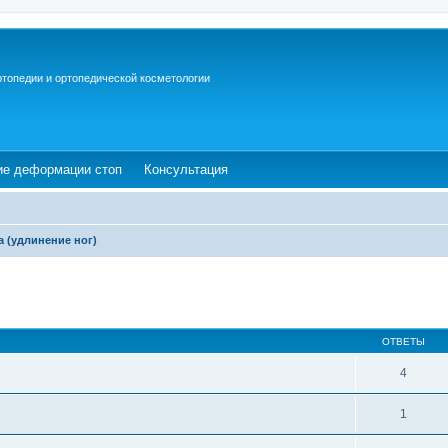
ртопедии и ортопедической косметологии
ew tab)
(Opens a new tab)
(Opens a new tab)
ие деформации стоп
Консультация
а (удлинение ног)
ОТВЕТЫ
4
1