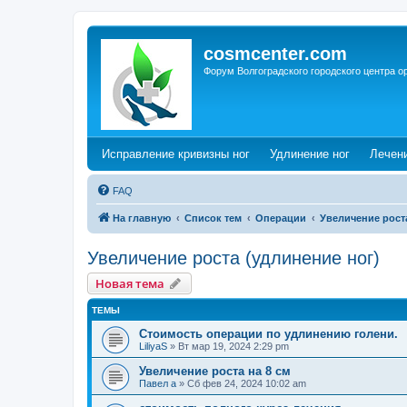
cosmcenter.com
Форум Волгоградского городского центра о
(Opens a new tab)
(Opens a n
Исправление кривизны ног
Удлинение ног
Лечен
FAQ
На главную
Список тем
Операции
Увеличение рост
Увеличение роста (удлинение ног)
Новая тема
ТЕМЫ
Стоимость операции по удлинению голени.
LiliyaS
»
Вт мар 19, 2024 2:29 pm
Увеличение роста на 8 см
Павел а
»
Сб фев 24, 2024 10:02 am