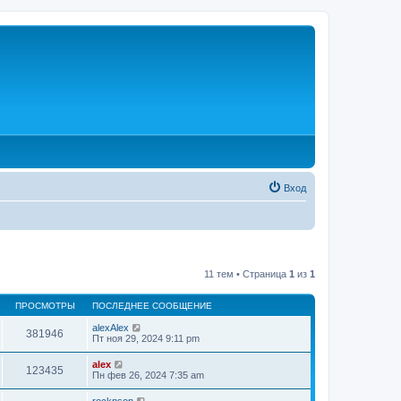
Вход
11 тем • Страница
1
из
1
ПРОСМОТРЫ
ПОСЛЕДНЕЕ СООБЩЕНИЕ
alexAlex
381946
Пт ноя 29, 2024 9:11 pm
alex
123435
Пн фев 26, 2024 7:35 am