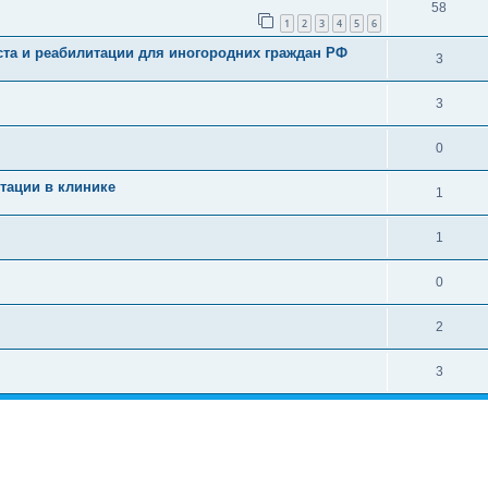
58
1
2
3
4
5
6
ста и реабилитации для иногородних граждан РФ
3
3
0
тации в клинике
1
1
0
2
3