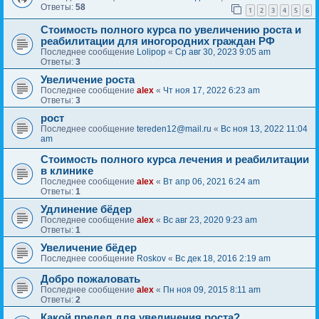
Ответы:
58
1
2
3
4
5
6
Стоимость полного курса по увеличению роста и
реабилитации для иногородних граждан РФ
Последнее сообщение
Lolipop
«
Ср авг 30, 2023 9:05 am
Ответы:
3
Увеличение роста
Последнее сообщение
alex
«
Чт ноя 17, 2022 6:23 am
Ответы:
3
рост
Последнее сообщение
tereden12@mail.ru
«
Вс ноя 13, 2022 11:04
am
Стоимость полного курса лечения и реабилитации
в клинике
Последнее сообщение
alex
«
Вт апр 06, 2021 6:24 am
Ответы:
1
Удлинение бёдер
Последнее сообщение
alex
«
Вс авг 23, 2020 9:23 am
Ответы:
1
Увеличение бёдер
Последнее сообщение
Roskov
«
Вс дек 18, 2016 2:19 am
Добро пожаловать
Последнее сообщение
alex
«
Пн ноя 09, 2015 8:11 am
Ответы:
2
Какой предел для увеличения роста?