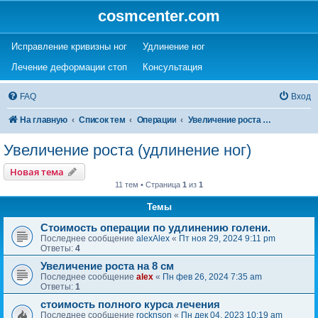
cosmcenter.com
(Opens a new tab)
(Opens a new tab)
Исправление кривизны ног
Удлинение ног
(Opens a new tab)
(Opens a new tab)
Лечение деформации стоп
Консультация
FAQ
Вход
На главную
Список тем
Операции
Увеличение роста (удлинение ног)
Увеличение роста (удлинение ног)
Новая тема
11 тем • Страница
1
из
1
Темы
Стоимость операции по удлинению голени.
Последнее сообщение
alexAlex
«
Пт ноя 29, 2024 9:11 pm
Ответы:
4
Увеличение роста на 8 см
Последнее сообщение
alex
«
Пн фев 26, 2024 7:35 am
Ответы:
1
стоимость полного курса лечения
Последнее сообщение
rocknson
«
Пн дек 04, 2023 10:19 am