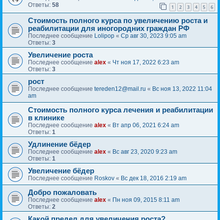
Ответы:
58
1
2
3
4
5
6
Стоимость полного курса по увеличению роста и
реабилитации для иногородних граждан РФ
Последнее сообщение
Lolipop
«
Ср авг 30, 2023 9:05 am
Ответы:
3
Увеличение роста
Последнее сообщение
alex
«
Чт ноя 17, 2022 6:23 am
Ответы:
3
рост
Последнее сообщение
tereden12@mail.ru
«
Вс ноя 13, 2022 11:04
am
Стоимость полного курса лечения и реабилитации
в клинике
Последнее сообщение
alex
«
Вт апр 06, 2021 6:24 am
Ответы:
1
Удлинение бёдер
Последнее сообщение
alex
«
Вс авг 23, 2020 9:23 am
Ответы:
1
Увеличение бёдер
Последнее сообщение
Roskov
«
Вс дек 18, 2016 2:19 am
Добро пожаловать
Последнее сообщение
alex
«
Пн ноя 09, 2015 8:11 am
Ответы:
2
Какой предел для увеличения роста?