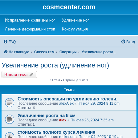
cosmcenter.com
(Opens a new tab)
(Opens a new tab)
Исправление кривизны ног
Удлинение ног
(Opens a new tab)
(Opens a new tab)
Лечение деформации стоп
Консультация
FAQ
Вход
На главную
Список тем
Операции
Увеличение роста (удлинение ног)
Увеличение роста (удлинение ног)
Новая тема
11 тем • Страница
1
из
1
Темы
Стоимость операции по удлинению голени.
Последнее сообщение
alexAlex
«
Пт ноя 29, 2024 9:11 pm
Ответы:
4
Увеличение роста на 8 см
Последнее сообщение
alex
«
Пн фев 26, 2024 7:35 am
Ответы:
1
стоимость полного курса лечения
Последнее сообщение
rocknson
«
Пн дек 04, 2023 10:19 am