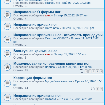
Последнее сообщение
Ilia1980
«
Вт май 03, 2022 1:03 pm
Ответы:
3
Исправление О формы ног
Последнее сообщение
alex
«
Вт мар 15, 2022 10:57 am
Ответы:
4
Исправление кривых ног
Последнее сообщение
На та nata
«
Пн сен 06, 2021 2:30 pm
Исправление кривизны ног - стоимость процедуры
Последнее сообщение
Светлана308007
«
Пт июн 11, 2021 2:42
pm
Ответы:
2
Вальгусная кривизна ног
Последнее сообщение
alex
«
Пт мар 05, 2021 5:54 am
Ответы:
6
Моделирование исправления кривизны ног
Последнее сообщение
Лариса
«
Ср янв 20, 2021 12:08 pm
Ответы:
45
1
2
3
4
5
Коррекция формы ног
Последнее сообщение
Мурунбаев Уалихан
«
Ср сен 16, 2020 5:50
pm
Ответы:
14
1
2
Исправление кривизны ног
Последнее сообщение
Наталья
«
Ср июн 17, 2020 4:21 am