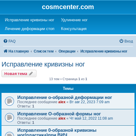
cosmcenter.com
(Opens a new tab)
(Opens a new tab)
Исправление кривизны ног
Удлинение ног
(Opens a new tab)
(Opens a new tab)
Лечение деформации стоп
Консультация
FAQ
Вход
На главную
Список тем
Операции
Исправление кривизны ног
Исправление кривизны ног
Новая тема
13 тем • Страница
1
из
1
Темы
Исправление о-образной деформации ног
Последнее сообщение
alex
«
Вт авг 22, 2023 7:09 am
Ответы:
1
Исправление О-образной формы ног
Последнее сообщение
alex
«
Чт май 12, 2022 11:08 am
Ответы:
1
Исправление 0-образной кривизны
ног(пластика)при ВИЧ.