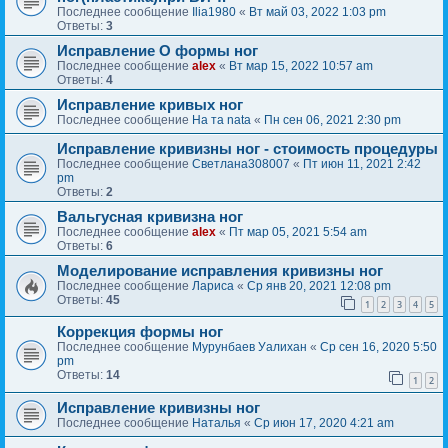
Последнее сообщение
Ilia1980
«
Вт май 03, 2022 1:03 pm
Ответы:
3
Исправление О формы ног
Последнее сообщение
alex
«
Вт мар 15, 2022 10:57 am
Ответы:
4
Исправление кривых ног
Последнее сообщение
На та nata
«
Пн сен 06, 2021 2:30 pm
Исправление кривизны ног - стоимость процедуры
Последнее сообщение
Светлана308007
«
Пт июн 11, 2021 2:42
pm
Ответы:
2
Вальгусная кривизна ног
Последнее сообщение
alex
«
Пт мар 05, 2021 5:54 am
Ответы:
6
Моделирование исправления кривизны ног
Последнее сообщение
Лариса
«
Ср янв 20, 2021 12:08 pm
Ответы:
45
1
2
3
4
5
Коррекция формы ног
Последнее сообщение
Мурунбаев Уалихан
«
Ср сен 16, 2020 5:50
pm
Ответы:
14
1
2
Исправление кривизны ног
Последнее сообщение
Наталья
«
Ср июн 17, 2020 4:21 am