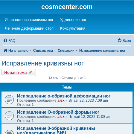
cosmcenter.com
(Opens a new tab)
(Opens a new tab)
Исправление кривизны ног
Удлинение ног
(Opens a new tab)
(Opens a new tab)
Лечение деформации стоп
Консультация
FAQ
Вход
На главную
Список тем
Операции
Исправление кривизны ног
Исправление кривизны ног
Новая тема
13 тем • Страница
1
из
1
Темы
Исправление о-образной деформации ног
Последнее сообщение
alex
«
Вт авг 22, 2023 7:09 am
Ответы:
1
Исправление О-образной формы ног
Последнее сообщение
alex
«
Чт май 12, 2022 11:08 am
Ответы:
1
Исправление 0-образной кривизны
ног(пластика)при ВИЧ.