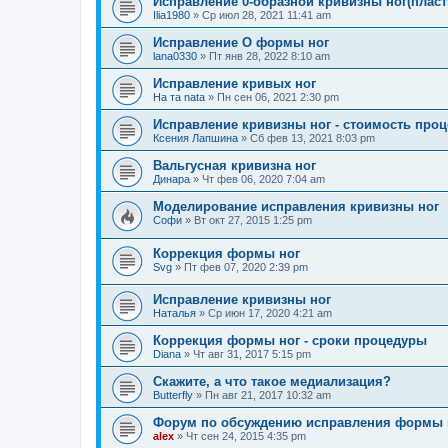
Исправление 0-образной кривизны ног(пласт
Ilia1980
»
Ср июл 28, 2021 11:41 am
Исправление О формы ног
lana0330
»
Пт янв 28, 2022 8:10 am
Исправление кривых ног
На та nata
»
Пн сен 06, 2021 2:30 pm
Исправление кривизны ног - стоимость про
Ксения Лапшина
»
Сб фев 13, 2021 8:03 pm
Вальгусная кривизна ног
Динара
»
Чт фев 06, 2020 7:04 am
Моделирование исправления кривизны ног
Софи
»
Вт окт 27, 2015 1:25 pm
Коррекция формы ног
Svg
»
Пт фев 07, 2020 2:39 pm
Исправление кривизны ног
Наталья
»
Ср июн 17, 2020 4:21 am
Коррекция формы ног - сроки процедуры
Diana
»
Чт авг 31, 2017 5:15 pm
Скажите, а что такое медиализация?
Butterfly
»
Пн авг 21, 2017 10:32 am
Форум по обсуждению исправления формы 
alex
»
Чт сен 24, 2015 4:35 pm