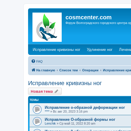
cosmcenter.com
Форум Волгоградского городского центра о
(Opens a new tab)
(Opens a n
Исправление кривизны ног
Удлинение ног
Лечен
FAQ
На главную
Список тем
Операции
Исправление кр
Исправление кривизны ног
Новая тема
ТЕМЫ
Исправление о-образной деформации ног
****
»
Вс авг 20, 2023 3:16 pm
Исправление О-образной формы ног
Lenchik
»
Ср май 11, 2022 8:20 am