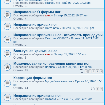
Последнее сообщение
Ilia1980
«
Вт май 03, 2022 1:03 pm
Ответы:
3
Исправление О формы ног
Последнее сообщение
alex
«
Вт мар 15, 2022 10:57 am
Ответы:
4
Исправление кривых ног
Последнее сообщение
На та nata
«
Пн сен 06, 2021 2:30 pm
Исправление кривизны ног - стоимость процедуры
Последнее сообщение
Светлана308007
«
Пт июн 11, 2021 2:42
pm
Ответы:
2
Вальгусная кривизна ног
Последнее сообщение
alex
«
Пт мар 05, 2021 5:54 am
Ответы:
6
Моделирование исправления кривизны ног
Последнее сообщение
Лариса
«
Ср янв 20, 2021 12:08 pm
Ответы:
45
1
2
3
4
5
Коррекция формы ног
Последнее сообщение
Мурунбаев Уалихан
«
Ср сен 16, 2020 5:50
pm
Ответы:
14
1
2
Исправление кривизны ног
Последнее сообщение
Наталья
«
Ср июн 17, 2020 4:21 am