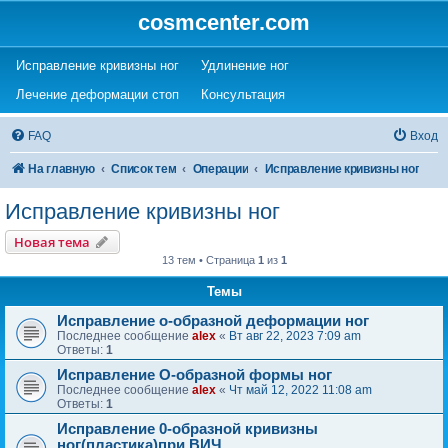
cosmcenter.com
(Opens a new tab)
(Opens a new tab)
Исправление кривизны ног
Удлинение ног
(Opens a new tab)
(Opens a new tab)
Лечение деформации стоп
Консультация
FAQ
Вход
На главную
Список тем
Операции
Исправление кривизны ног
Исправление кривизны ног
Новая тема
13 тем • Страница
1
из
1
Темы
Исправление о-образной деформации ног
Последнее сообщение
alex
«
Вт авг 22, 2023 7:09 am
Ответы:
1
Исправление О-образной формы ног
Последнее сообщение
alex
«
Чт май 12, 2022 11:08 am
Ответы:
1
Исправление 0-образной кривизны
ног(пластика)при ВИЧ.