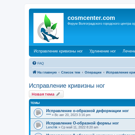
cosmcenter.com
Форум Волгоградского городского центра о
(Opens a new tab)
(Opens a n
Исправление кривизны ног
Удлинение ног
Лечен
FAQ
На главную
Список тем
Операции
Исправление кр
Исправление кривизны ног
Новая тема
ТЕМЫ
Исправление о-образной деформации ног
****
»
Вс авг 20, 2023 3:16 pm
Исправление О-образной формы ног
Lenchik
»
Ср май 11, 2022 8:20 am