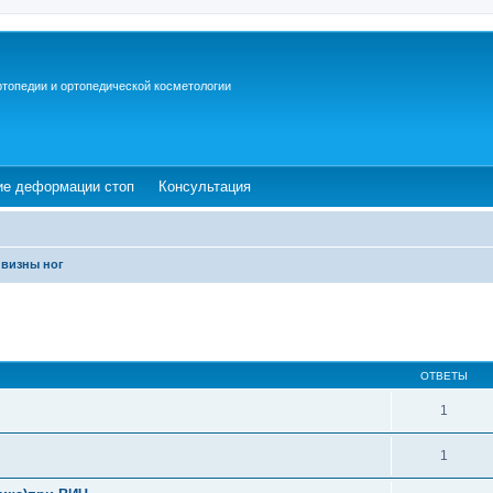
ртопедии и ортопедической косметологии
ew tab)
(Opens a new tab)
(Opens a new tab)
ие деформации стоп
Консультация
ивизны ног
ОТВЕТЫ
1
1