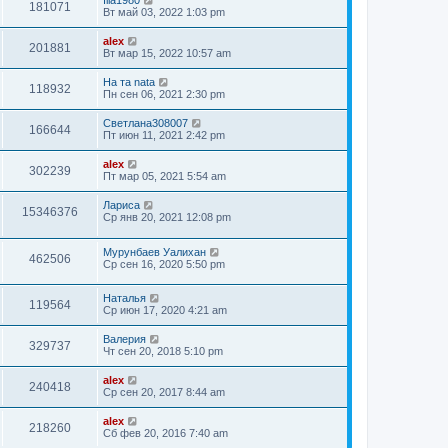
Ilia1980
181071
Вт май 03, 2022 1:03 pm
alex
201881
Вт мар 15, 2022 10:57 am
На та nata
118932
Пн сен 06, 2021 2:30 pm
Светлана308007
166644
Пт июн 11, 2021 2:42 pm
alex
302239
Пт мар 05, 2021 5:54 am
Лариса
15346376
Ср янв 20, 2021 12:08 pm
Мурунбаев Уалихан
462506
Ср сен 16, 2020 5:50 pm
Наталья
119564
Ср июн 17, 2020 4:21 am
Валерия
329737
Чт сен 20, 2018 5:10 pm
alex
240418
Ср сен 20, 2017 8:44 am
alex
218260
Сб фев 20, 2016 7:40 am