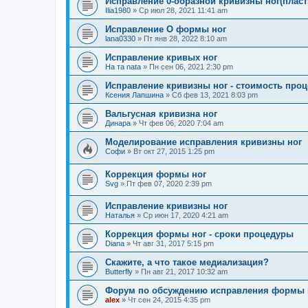
Исправление 0-образной кривизны ног(пласт
Ilia1980
»
Ср июл 28, 2021 11:41 am
Исправление О формы ног
lana0330
»
Пт янв 28, 2022 8:10 am
Исправление кривых ног
На та nata
»
Пн сен 06, 2021 2:30 pm
Исправление кривизны ног - стоимость про
Ксения Лапшина
»
Сб фев 13, 2021 8:03 pm
Вальгусная кривизна ног
Динара
»
Чт фев 06, 2020 7:04 am
Моделирование исправления кривизны ног
Софи
»
Вт окт 27, 2015 1:25 pm
Коррекция формы ног
Svg
»
Пт фев 07, 2020 2:39 pm
Исправление кривизны ног
Наталья
»
Ср июн 17, 2020 4:21 am
Коррекция формы ног - сроки процедуры
Diana
»
Чт авг 31, 2017 5:15 pm
Скажите, а что такое медиализация?
Butterfly
»
Пн авг 21, 2017 10:32 am
Форум по обсуждению исправления формы 
alex
»
Чт сен 24, 2015 4:35 pm