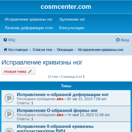
cosmcenter.com
(Opens a new tab)
(Opens a new tab)
Исправление кривизны ног
Удлинение ног
(Opens a new tab)
(Opens a new tab)
Лечение деформации стоп
Консультация
FAQ
Вход
На главную
Список тем
Операции
Исправление кривизны ног
Исправление кривизны ног
Новая тема
13 тем • Страница
1
из
1
Темы
Исправление о-образной деформации ног
Последнее сообщение
alex
«
Вт авг 22, 2023 7:09 am
Ответы:
1
Исправление О-образной формы ног
Последнее сообщение
alex
«
Чт май 12, 2022 11:08 am
Ответы:
1
Исправление 0-образной кривизны
ног(пластика)при ВИЧ.