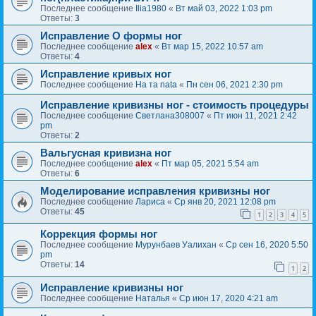
Последнее сообщение
Ilia1980
«
Вт май 03, 2022 1:03 pm
Ответы:
3
Исправление О формы ног
Последнее сообщение
alex
«
Вт мар 15, 2022 10:57 am
Ответы:
4
Исправление кривых ног
Последнее сообщение
На та nata
«
Пн сен 06, 2021 2:30 pm
Исправление кривизны ног - стоимость процедуры
Последнее сообщение
Светлана308007
«
Пт июн 11, 2021 2:42
pm
Ответы:
2
Вальгусная кривизна ног
Последнее сообщение
alex
«
Пт мар 05, 2021 5:54 am
Ответы:
6
Моделирование исправления кривизны ног
Последнее сообщение
Лариса
«
Ср янв 20, 2021 12:08 pm
Ответы:
45
1
2
3
4
5
Коррекция формы ног
Последнее сообщение
Мурунбаев Уалихан
«
Ср сен 16, 2020 5:50
pm
Ответы:
14
1
2
Исправление кривизны ног
Последнее сообщение
Наталья
«
Ср июн 17, 2020 4:21 am