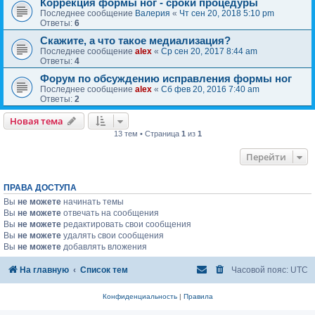
Коррекция формы ног - сроки процедуры
Последнее сообщение
Валерия
«
Чт сен 20, 2018 5:10 pm
Ответы:
6
Скажите, а что такое медиализация?
Последнее сообщение
alex
«
Ср сен 20, 2017 8:44 am
Ответы:
4
Форум по обсуждению исправления формы ног
Последнее сообщение
alex
«
Сб фев 20, 2016 7:40 am
Ответы:
2
Новая тема
13 тем • Страница
1
из
1
Перейти
ПРАВА ДОСТУПА
Вы
не можете
начинать темы
Вы
не можете
отвечать на сообщения
Вы
не можете
редактировать свои сообщения
Вы
не можете
удалять свои сообщения
Вы
не можете
добавлять вложения
На главную
Список тем
Часовой пояс:
UTC
Конфиденциальность
|
Правила