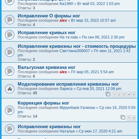
Последнее сообщение
Ilia1980
«
Вт май 03, 2022 1:03 pm
Ответы:
3
Исправление О формы ног
Последнее сообщение
alex
«
Вт мар 15, 2022 10:57 am
Ответы:
4
Исправление кривых ног
Последнее сообщение
На та nata
«
Пн сен 06, 2021 2:30 pm
Исправление кривизны ног - стоимость процедуры
Последнее сообщение
Светлана308007
«
Пт июн 11, 2021 2:42
pm
Ответы:
2
Вальгусная кривизна ног
Последнее сообщение
alex
«
Пт мар 05, 2021 5:54 am
Ответы:
6
Моделирование исправления кривизны ног
Последнее сообщение
Лариса
«
Ср янв 20, 2021 12:08 pm
Ответы:
45
1
2
3
4
5
Коррекция формы ног
Последнее сообщение
Мурунбаев Уалихан
«
Ср сен 16, 2020 5:50
pm
Ответы:
14
1
2
Исправление кривизны ног
Последнее сообщение
Наталья
«
Ср июн 17, 2020 4:21 am