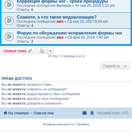
Коррекция формы ног - сроки процедуры
Последнее сообщение
Валерия
«
Чт сен 20, 2018 5:10 pm
Ответы:
6
Скажите, а что такое медиализация?
Последнее сообщение
alex
«
Ср сен 20, 2017 8:44 am
Ответы:
4
Форум по обсуждению исправления формы ног
Последнее сообщение
alex
«
Сб фев 20, 2016 7:40 am
Ответы:
2
Новая тема
13 тем • Страница
1
из
1
Перейти
ПРАВА ДОСТУПА
Вы
не можете
начинать темы
Вы
не можете
отвечать на сообщения
Вы
не можете
редактировать свои сообщения
Вы
не можете
удалять свои сообщения
Вы
не можете
добавлять вложения
На главную
Список тем
Часовой пояс:
UTC
Конфиденциальность
|
Правила