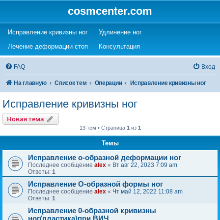
cosmcenter.com
(Opens a new tab)
(Opens a new tab)
Исправление кривизны ног
Удлинение ног
(Opens a new tab)
(Opens a new tab)
Лечение деформации стоп
Консультация
FAQ
Вход
На главную
Список тем
Операции
Исправление кривизны ног
Исправление кривизны ног
Новая тема
13 тем • Страница
1
из
1
Темы
Исправление о-образной деформации ног
Последнее сообщение
alex
«
Вт авг 22, 2023 7:09 am
Ответы:
1
Исправление О-образной формы ног
Последнее сообщение
alex
«
Чт май 12, 2022 11:08 am
Ответы:
1
Исправление 0-образной кривизны
ног(пластика)при ВИЧ.