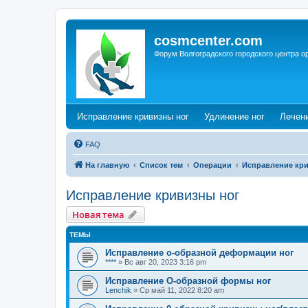
cosmcenter.com
Форум Волгоградского городского центра о
(Opens a new tab)
(Opens a n
Исправление кривизны ног
Удлинение ног
Лечен
FAQ
На главную
Список тем
Операции
Исправление кр
Исправление кривизны ног
Новая тема
ТЕМЫ
Исправление о-образной деформации ног
****
»
Вс авг 20, 2023 3:16 pm
Исправление О-образной формы ног
Lenchik
»
Ср май 11, 2022 8:20 am