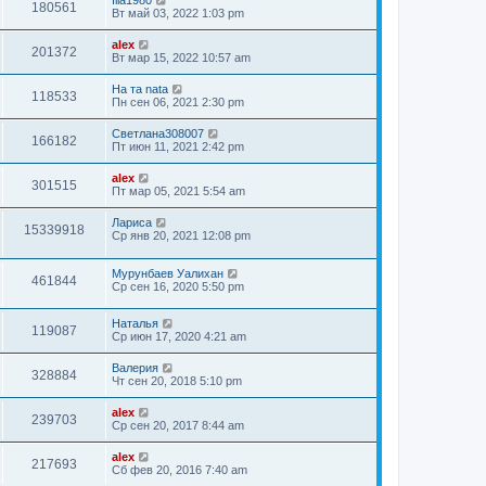
Ilia1980
180561
Вт май 03, 2022 1:03 pm
alex
201372
Вт мар 15, 2022 10:57 am
На та nata
118533
Пн сен 06, 2021 2:30 pm
Светлана308007
166182
Пт июн 11, 2021 2:42 pm
alex
301515
Пт мар 05, 2021 5:54 am
Лариса
15339918
Ср янв 20, 2021 12:08 pm
Мурунбаев Уалихан
461844
Ср сен 16, 2020 5:50 pm
Наталья
119087
Ср июн 17, 2020 4:21 am
Валерия
328884
Чт сен 20, 2018 5:10 pm
alex
239703
Ср сен 20, 2017 8:44 am
alex
217693
Сб фев 20, 2016 7:40 am