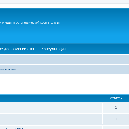
ртопедии и ортопедической косметологии
ew tab)
(Opens a new tab)
(Opens a new tab)
ие деформации стоп
Консультация
ивизны ног
ОТВЕТЫ
1
1