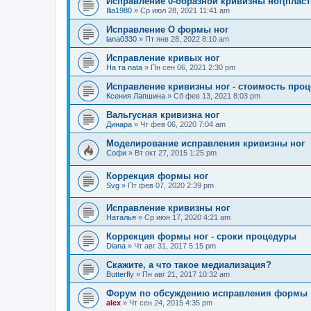
Исправление 0-образной кривизны ног(пласт
Ilia1980
»
Ср июл 28, 2021 11:41 am
Исправление О формы ног
lana0330
»
Пт янв 28, 2022 8:10 am
Исправление кривых ног
На та nata
»
Пн сен 06, 2021 2:30 pm
Исправление кривизны ног - стоимость про
Ксения Лапшина
»
Сб фев 13, 2021 8:03 pm
Вальгусная кривизна ног
Динара
»
Чт фев 06, 2020 7:04 am
Моделирование исправления кривизны ног
Софи
»
Вт окт 27, 2015 1:25 pm
Коррекция формы ног
Svg
»
Пт фев 07, 2020 2:39 pm
Исправление кривизны ног
Наталья
»
Ср июн 17, 2020 4:21 am
Коррекция формы ног - сроки процедуры
Diana
»
Чт авг 31, 2017 5:15 pm
Скажите, а что такое медиализация?
Butterfly
»
Пн авг 21, 2017 10:32 am
Форум по обсуждению исправления формы 
alex
»
Чт сен 24, 2015 4:35 pm