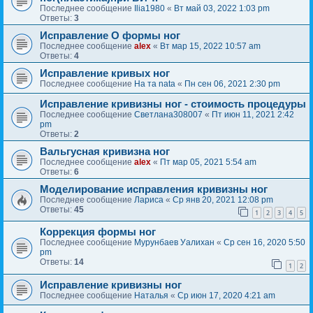
Последнее сообщение
Ilia1980
«
Вт май 03, 2022 1:03 pm
Ответы:
3
Исправление О формы ног
Последнее сообщение
alex
«
Вт мар 15, 2022 10:57 am
Ответы:
4
Исправление кривых ног
Последнее сообщение
На та nata
«
Пн сен 06, 2021 2:30 pm
Исправление кривизны ног - стоимость процедуры
Последнее сообщение
Светлана308007
«
Пт июн 11, 2021 2:42
pm
Ответы:
2
Вальгусная кривизна ног
Последнее сообщение
alex
«
Пт мар 05, 2021 5:54 am
Ответы:
6
Моделирование исправления кривизны ног
Последнее сообщение
Лариса
«
Ср янв 20, 2021 12:08 pm
Ответы:
45
1
2
3
4
5
Коррекция формы ног
Последнее сообщение
Мурунбаев Уалихан
«
Ср сен 16, 2020 5:50
pm
Ответы:
14
1
2
Исправление кривизны ног
Последнее сообщение
Наталья
«
Ср июн 17, 2020 4:21 am