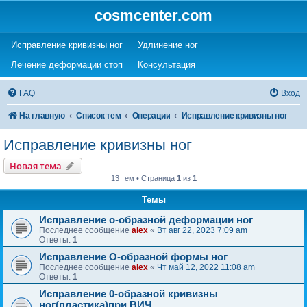
cosmcenter.com
(Opens a new tab)
(Opens a new tab)
Исправление кривизны ног
Удлинение ног
(Opens a new tab)
(Opens a new tab)
Лечение деформации стоп
Консультация
FAQ
Вход
На главную
Список тем
Операции
Исправление кривизны ног
Исправление кривизны ног
Новая тема
13 тем • Страница
1
из
1
Темы
Исправление о-образной деформации ног
Последнее сообщение
alex
«
Вт авг 22, 2023 7:09 am
Ответы:
1
Исправление О-образной формы ног
Последнее сообщение
alex
«
Чт май 12, 2022 11:08 am
Ответы:
1
Исправление 0-образной кривизны
ног(пластика)при ВИЧ.