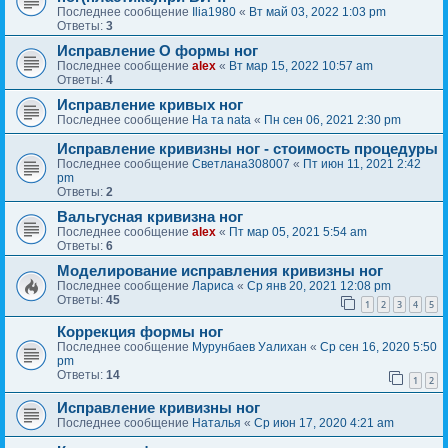
Последнее сообщение
Ilia1980
«
Вт май 03, 2022 1:03 pm
Ответы:
3
Исправление О формы ног
Последнее сообщение
alex
«
Вт мар 15, 2022 10:57 am
Ответы:
4
Исправление кривых ног
Последнее сообщение
На та nata
«
Пн сен 06, 2021 2:30 pm
Исправление кривизны ног - стоимость процедуры
Последнее сообщение
Светлана308007
«
Пт июн 11, 2021 2:42
pm
Ответы:
2
Вальгусная кривизна ног
Последнее сообщение
alex
«
Пт мар 05, 2021 5:54 am
Ответы:
6
Моделирование исправления кривизны ног
Последнее сообщение
Лариса
«
Ср янв 20, 2021 12:08 pm
Ответы:
45
1
2
3
4
5
Коррекция формы ног
Последнее сообщение
Мурунбаев Уалихан
«
Ср сен 16, 2020 5:50
pm
Ответы:
14
1
2
Исправление кривизны ног
Последнее сообщение
Наталья
«
Ср июн 17, 2020 4:21 am