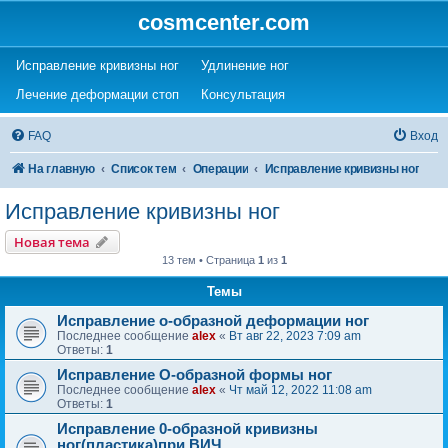
cosmcenter.com
(Opens a new tab)
(Opens a new tab)
Исправление кривизны ног
Удлинение ног
(Opens a new tab)
(Opens a new tab)
Лечение деформации стоп
Консультация
FAQ
Вход
На главную
Список тем
Операции
Исправление кривизны ног
Исправление кривизны ног
Новая тема
13 тем • Страница
1
из
1
Темы
Исправление о-образной деформации ног
Последнее сообщение
alex
«
Вт авг 22, 2023 7:09 am
Ответы:
1
Исправление О-образной формы ног
Последнее сообщение
alex
«
Чт май 12, 2022 11:08 am
Ответы:
1
Исправление 0-образной кривизны
ног(пластика)при ВИЧ.