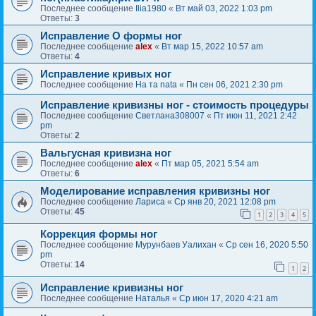
Последнее сообщение
Ilia1980
«
Вт май 03, 2022 1:03 pm
Ответы:
3
Исправление О формы ног
Последнее сообщение
alex
«
Вт мар 15, 2022 10:57 am
Ответы:
4
Исправление кривых ног
Последнее сообщение
На та nata
«
Пн сен 06, 2021 2:30 pm
Исправление кривизны ног - стоимость процедуры
Последнее сообщение
Светлана308007
«
Пт июн 11, 2021 2:42
pm
Ответы:
2
Вальгусная кривизна ног
Последнее сообщение
alex
«
Пт мар 05, 2021 5:54 am
Ответы:
6
Моделирование исправления кривизны ног
Последнее сообщение
Лариса
«
Ср янв 20, 2021 12:08 pm
Ответы:
45
1
2
3
4
5
Коррекция формы ног
Последнее сообщение
Мурунбаев Уалихан
«
Ср сен 16, 2020 5:50
pm
Ответы:
14
1
2
Исправление кривизны ног
Последнее сообщение
Наталья
«
Ср июн 17, 2020 4:21 am