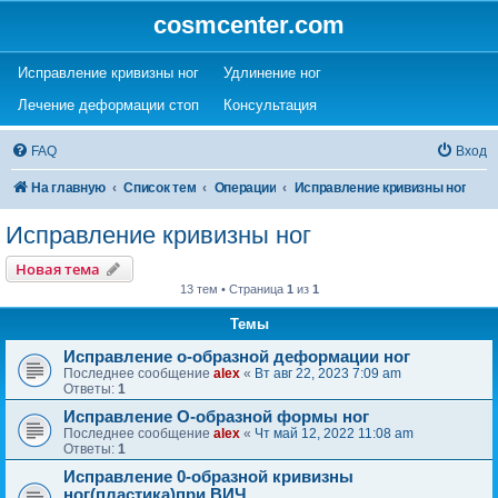
cosmcenter.com
(Opens a new tab)
(Opens a new tab)
Исправление кривизны ног
Удлинение ног
(Opens a new tab)
(Opens a new tab)
Лечение деформации стоп
Консультация
FAQ
Вход
На главную
Список тем
Операции
Исправление кривизны ног
Исправление кривизны ног
Новая тема
13 тем • Страница
1
из
1
Темы
Исправление о-образной деформации ног
Последнее сообщение
alex
«
Вт авг 22, 2023 7:09 am
Ответы:
1
Исправление О-образной формы ног
Последнее сообщение
alex
«
Чт май 12, 2022 11:08 am
Ответы:
1
Исправление 0-образной кривизны
ног(пластика)при ВИЧ.